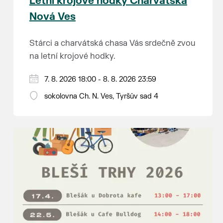
Letní krojové hodky Charvátská
Nová Ves
Stárci a charvátská chasa Vás srdečně zvou
na letní krojové hodky.
PÁTEK 7. srpna
7. 8. 2026 18:00 - 8. 8. 2026 23:59
18:00 - ruční stavění máje
sokolovna Ch. N. Ves, Tyršův sad 4
SOBOTA 8. srpna
14:00 - krojový průvod pro stárky od
hostince “U Buvola”
16:00 - odpolední zábava na sokolovně
21:00 - večerní zábava
K tanci a poslechu bude hrát DH
Lanžhotčané.
Těšíme se na Vás!