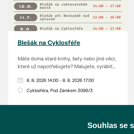
Blešák na Cyklosféře
Máte doma staré knihy, šaty nebo jiné věci,
které už nepotřebujete? Malujete, vyrábíte
šperky, náušnice nebo cokoliv jiného?
8. 8. 2026 14:00 - 8. 8. 2026 17:00
Chcete se zbavit staré sbírky, která
zbytečně leží na půdě? Překáží vám ve
Cyklosféra, Pod Zámkem 3096/3
skříni staré / nevhodné / svatební dary?
Anebo byste rádi našli poklady za pár
korun?
Souhlas se 
Prodejce prosíme tradičně o příchod 30