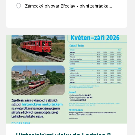
Zámecký pivovar Břeclav - pivní zahrádka,
Pod Zámkem 625/8