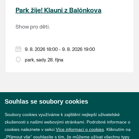
krajina na světě, která je zapsána na Seznam
Park žije! Klauni z Balónkova
světového přírodního a kulturního dědictví
UNESCO.
Show pro děti.
9. 8. 2026 18:00 - 9. 8. 2026 19:00
park, sady 28. října
Souhlas se soubory cookies
© 2026 Město Břeclav
Soubory cookies využíváme k zajištění nejlepší uživatelské
zkušenosti s našimi webovými stránkami. Podrobné informace o
cookies naleznete v sekci
Více informací o cookies
. Kliknutím na
„Přijmout vše“ souhlasíte s tím, že můžeme užívat všechny typy