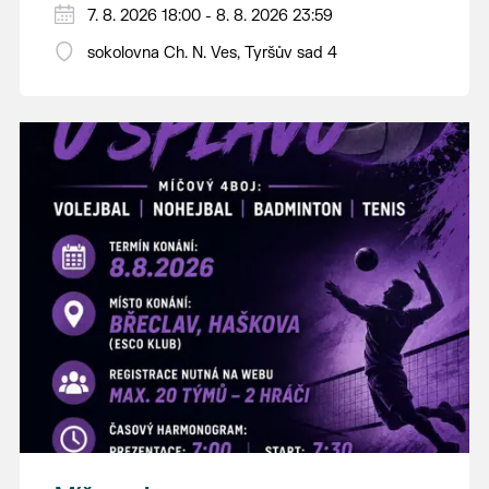
PÁTEK 7. srpna
7. 8. 2026 18:00 - 8. 8. 2026 23:59
18:00 - ruční stavění máje
sokolovna Ch. N. Ves, Tyršův sad 4
SOBOTA 8. srpna
14:00 - krojový průvod pro stárky od
hostince “U Buvola”
16:00 - odpolední zábava na sokolovně
21:00 - večerní zábava
K tanci a poslechu bude hrát DH
Lanžhotčané.
Těšíme se na Vás!