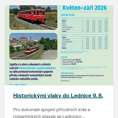
našli poklady za pár korun?
Prodejce prosíme tradičně o příchod 30
minut před začátkem, aby si vše na
prodejních místech stihli přichystat. Pokud
plánujete přijít a chcete rezervovat prodejní
místo, potvrďte prosím účast přes email
petr.vlasak@breclav.eu nebo zde v události,
ať víme, s kolika lidmi máme počítat. Počet
prodejních míst je omezen.
Těšíme se jako vždy!
Historickými vlaky do Lednice 9. 8.
Pro dokonalé spojení přírodních krás a
romantických staveb se Lednicko-