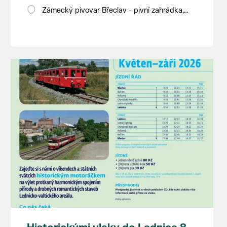
Zámecký pivovar Břeclav - pivní zahrádka,
Pod Zámkem 625/8