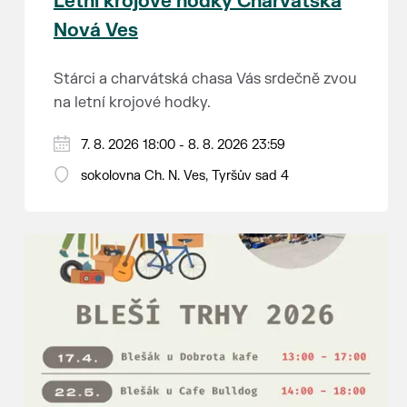
Letní krojové hodky Charvátská
Nová Ves
Stárci a charvátská chasa Vás srdečně zvou
na letní krojové hodky.
PÁTEK 7. srpna
7. 8. 2026 18:00 - 8. 8. 2026 23:59
18:00 - ruční stavění máje
sokolovna Ch. N. Ves, Tyršův sad 4
SOBOTA 8. srpna
14:00 - krojový průvod pro stárky od
hostince “U Buvola”
16:00 - odpolední zábava na sokolovně
21:00 - večerní zábava
K tanci a poslechu bude hrát DH
Lanžhotčané.
Těšíme se na Vás!