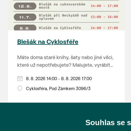
Blešák na Cyklosféře
Máte doma staré knihy, šaty nebo jiné věci,
které už nepotřebujete? Malujete, vyrábíte
šperky, náušnice nebo cokoliv jiného?
8. 8. 2026 14:00 - 8. 8. 2026 17:00
Chcete se zbavit staré sbírky, která
zbytečně leží na půdě? Překáží vám ve
Cyklosféra, Pod Zámkem 3096/3
skříni staré / nevhodné / svatební dary?
Anebo byste rádi našli poklady za pár
korun?
Souhlas se 
Prodejce prosíme tradičně o příchod 30