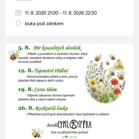
V případě nepřízně počasí se promítání ruší.
11. 8. 2026 21:00 - 11. 8. 2026 22:30
Kino otevřeno hodinu před promítáním,
louka pod zámkem
hrajeme po setmění.
Vstupné 150 Kč.