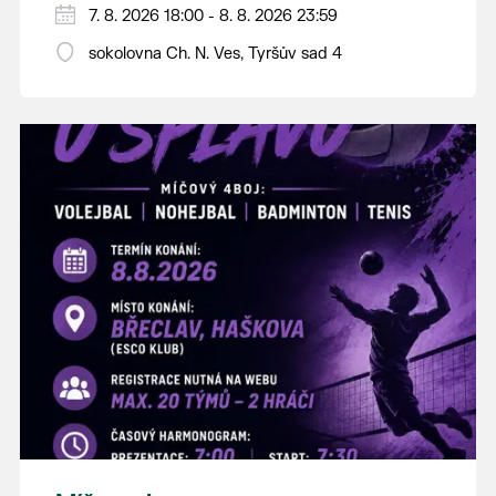
PÁTEK 7. srpna
7. 8. 2026 18:00 - 8. 8. 2026 23:59
18:00 - ruční stavění máje
sokolovna Ch. N. Ves, Tyršův sad 4
SOBOTA 8. srpna
14:00 - krojový průvod pro stárky od
hostince “U Buvola”
16:00 - odpolední zábava na sokolovně
21:00 - večerní zábava
K tanci a poslechu bude hrát DH
Lanžhotčané.
Těšíme se na Vás!