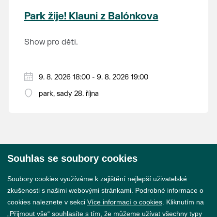
krajina na světě, která je zapsána na Seznam
Park žije! Klauni z Balónkova
světového přírodního a kulturního dědictví
UNESCO.
Show pro děti.
9. 8. 2026 18:00 - 9. 8. 2026 19:00
park, sady 28. října
Souhlas se soubory cookies
© 2026 Město Břeclav
Soubory cookies využíváme k zajištění nejlepší uživatelské
zkušenosti s našimi webovými stránkami. Podrobné informace o
cookies naleznete v sekci
Více informací o cookies
. Kliknutím na
„Přijmout vše“ souhlasíte s tím, že můžeme užívat všechny typy