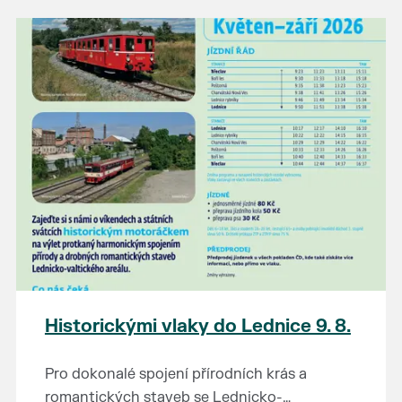
našli poklady za pár korun?
Prodejce prosíme tradičně o příchod 30
minut před začátkem, aby si vše na
prodejních místech stihli přichystat. Pokud
plánujete přijít a chcete rezervovat prodejní
místo, potvrďte prosím účast přes email
petr.vlasak@breclav.eu nebo zde v události,
ať víme, s kolika lidmi máme počítat. Počet
prodejních míst je omezen.
Těšíme se jako vždy!
Historickými vlaky do Lednice 9. 8.
Pro dokonalé spojení přírodních krás a
romantických staveb se Lednicko-