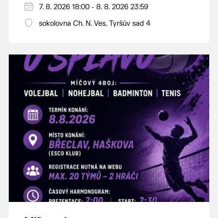
PÁTEK 7. srpna
7. 8. 2026 18:00 - 8. 8. 2026 23:59
18:00 - ruční stavění máje
sokolovna Ch. N. Ves, Tyršův sad 4
SOBOTA 8. srpna
14:00 - krojový průvod pro stárky od
hostince “U Buvola”
16:00 - odpolední zábava na sokolovně
21:00 - večerní zábava
K tanci a poslechu bude hrát DH
Lanžhotčané.
Těšíme se na Vás!