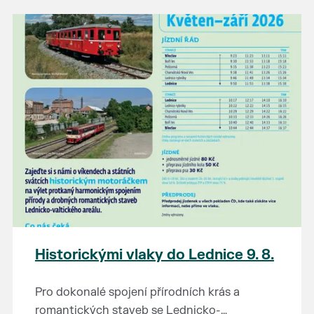
našli poklady za pár korun?
Prodejce prosíme tradičně o příchod 30
minut před začátkem, aby si vše na
prodejních místech stihli přichystat. Pokud
plánujete přijít a chcete rezervovat prodejní
místo, potvrďte prosím účast přes email
petr.vlasak@breclav.eu nebo zde v události,
ať víme, s kolika lidmi máme počítat. Počet
prodejních míst je omezen.
Těšíme se jako vždy!
Historickými vlaky do Lednice 9. 8.
Pro dokonalé spojení přírodních krás a
romantických staveb se Lednicko-