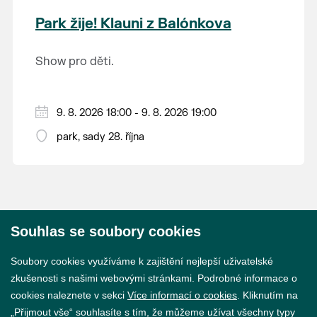
krajina na světě, která je zapsána na Seznam
Park žije! Klauni z Balónkova
světového přírodního a kulturního dědictví
UNESCO.
Show pro děti.
9. 8. 2026 18:00 - 9. 8. 2026 19:00
park, sady 28. října
Souhlas se soubory cookies
© 2026 Město Břeclav
Soubory cookies využíváme k zajištění nejlepší uživatelské
zkušenosti s našimi webovými stránkami. Podrobné informace o
cookies naleznete v sekci
Více informací o cookies
. Kliknutím na
„Přijmout vše“ souhlasíte s tím, že můžeme užívat všechny typy