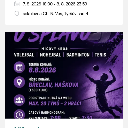
PÁTEK 7. srpna
7. 8. 2026 18:00 - 8. 8. 2026 23:59
18:00 - ruční stavění máje
sokolovna Ch. N. Ves, Tyršův sad 4
SOBOTA 8. srpna
14:00 - krojový průvod pro stárky od
hostince “U Buvola”
16:00 - odpolední zábava na sokolovně
21:00 - večerní zábava
K tanci a poslechu bude hrát DH
Lanžhotčané.
Těšíme se na Vás!