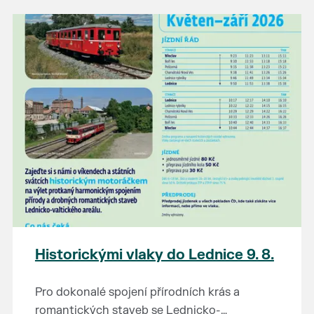
našli poklady za pár korun?
Prodejce prosíme tradičně o příchod 30
minut před začátkem, aby si vše na
prodejních místech stihli přichystat. Pokud
plánujete přijít a chcete rezervovat prodejní
místo, potvrďte prosím účast přes email
petr.vlasak@breclav.eu nebo zde v události,
ať víme, s kolika lidmi máme počítat. Počet
prodejních míst je omezen.
Těšíme se jako vždy!
Historickými vlaky do Lednice 9. 8.
Pro dokonalé spojení přírodních krás a
romantických staveb se Lednicko-