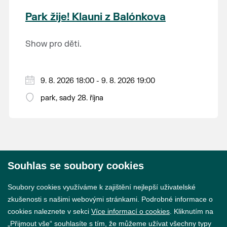
krajina na světě, která je zapsána na Seznam
Park žije! Klauni z Balónkova
světového přírodního a kulturního dědictví
UNESCO.
Show pro děti.
9. 8. 2026 18:00 - 9. 8. 2026 19:00
park, sady 28. října
Souhlas se soubory cookies
© 2026 Město Břeclav
Soubory cookies využíváme k zajištění nejlepší uživatelské
zkušenosti s našimi webovými stránkami. Podrobné informace o
cookies naleznete v sekci
Více informací o cookies
. Kliknutím na
„Přijmout vše“ souhlasíte s tím, že můžeme užívat všechny typy