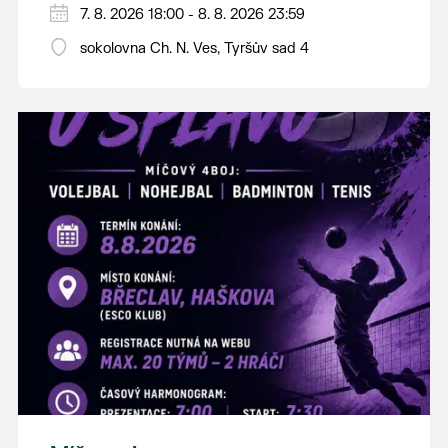
PÁTEK 7. srpna
7. 8. 2026 18:00 - 8. 8. 2026 23:59
18:00 - ruční stavění máje
sokolovna Ch. N. Ves, Tyršův sad 4
SOBOTA 8. srpna
14:00 - krojový průvod pro stárky od
hostince “U Buvola”
16:00 - odpolední zábava na sokolovně
21:00 - večerní zábava
K tanci a poslechu bude hrát DH
Lanžhotčané.
Těšíme se na Vás!