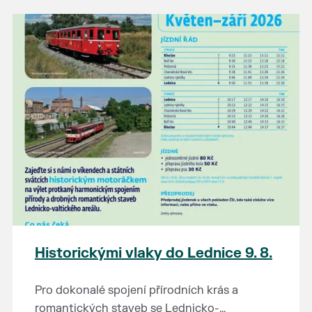
našli poklady za pár korun?
Prodejce prosíme tradičně o příchod 30
minut před začátkem, aby si vše na
prodejních místech stihli přichystat. Pokud
plánujete přijít a chcete rezervovat prodejní
místo, potvrďte prosím účast přes email
petr.vlasak@breclav.eu nebo zde v události,
ať víme, s kolika lidmi máme počítat. Počet
prodejních míst je omezen.
Těšíme se jako vždy!
Historickými vlaky do Lednice 9. 8.
Pro dokonalé spojení přírodních krás a
romantických staveb se Lednicko-