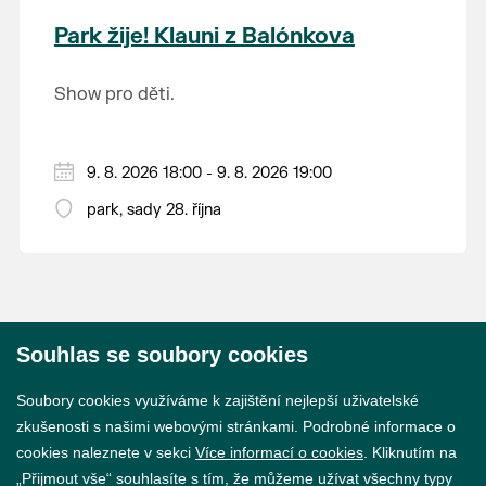
krajina na světě, která je zapsána na Seznam
Park žije! Klauni z Balónkova
světového přírodního a kulturního dědictví
UNESCO.
Show pro děti.
9. 8. 2026 18:00 - 9. 8. 2026 19:00
park, sady 28. října
Souhlas se soubory cookies
© 2026 Město Břeclav
Soubory cookies využíváme k zajištění nejlepší uživatelské
zkušenosti s našimi webovými stránkami. Podrobné informace o
cookies naleznete v sekci
Více informací o cookies
. Kliknutím na
„Přijmout vše“ souhlasíte s tím, že můžeme užívat všechny typy