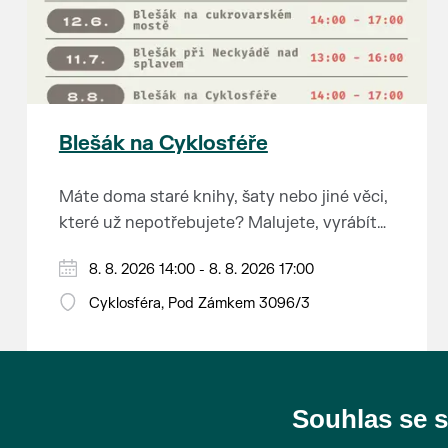
Blešák na Cyklosféře
Máte doma staré knihy, šaty nebo jiné věci,
které už nepotřebujete? Malujete, vyrábíte
šperky, náušnice nebo cokoliv jiného?
8. 8. 2026 14:00 - 8. 8. 2026 17:00
Chcete se zbavit staré sbírky, která
zbytečně leží na půdě? Překáží vám ve
Cyklosféra, Pod Zámkem 3096/3
skříni staré / nevhodné / svatební dary?
Anebo byste rádi našli poklady za pár
korun?
Souhlas se 
Prodejce prosíme tradičně o příchod 30