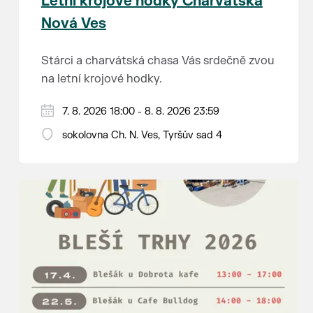
Letní krojové hodky Charvátská
Nová Ves
Stárci a charvátská chasa Vás srdečně zvou
na letní krojové hodky.
PÁTEK 7. srpna
7. 8. 2026 18:00 - 8. 8. 2026 23:59
18:00 - ruční stavění máje
sokolovna Ch. N. Ves, Tyršův sad 4
SOBOTA 8. srpna
14:00 - krojový průvod pro stárky od
hostince “U Buvola”
16:00 - odpolední zábava na sokolovně
21:00 - večerní zábava
K tanci a poslechu bude hrát DH
Lanžhotčané.
Těšíme se na Vás!