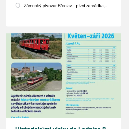
Zámecký pivovar Břeclav - pivní zahrádka,
Pod Zámkem 625/8