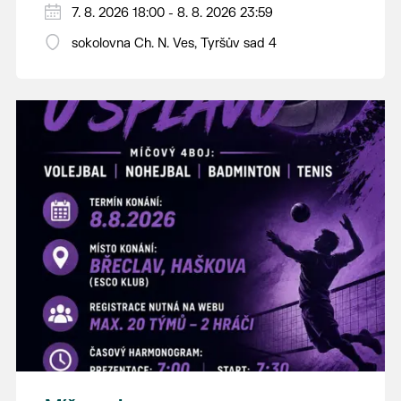
PÁTEK 7. srpna
7. 8. 2026 18:00 - 8. 8. 2026 23:59
18:00 - ruční stavění máje
sokolovna Ch. N. Ves, Tyršův sad 4
SOBOTA 8. srpna
14:00 - krojový průvod pro stárky od
hostince “U Buvola”
16:00 - odpolední zábava na sokolovně
21:00 - večerní zábava
K tanci a poslechu bude hrát DH
Lanžhotčané.
Těšíme se na Vás!