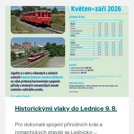
našli poklady za pár korun?
Prodejce prosíme tradičně o příchod 30
minut před začátkem, aby si vše na
prodejních místech stihli přichystat. Pokud
plánujete přijít a chcete rezervovat prodejní
místo, potvrďte prosím účast přes email
petr.vlasak@breclav.eu nebo zde v události,
ať víme, s kolika lidmi máme počítat. Počet
prodejních míst je omezen.
Těšíme se jako vždy!
Historickými vlaky do Lednice 9. 8.
Pro dokonalé spojení přírodních krás a
romantických staveb se Lednicko-