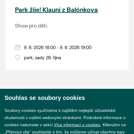
krajina na světě, která je zapsána na Seznam
Park žije! Klauni z Balónkova
světového přírodního a kulturního dědictví
UNESCO.
Show pro děti.
9. 8. 2026 18:00 - 9. 8. 2026 19:00
park, sady 28. října
Souhlas se soubory cookies
© 2026 Město Břeclav
Soubory cookies využíváme k zajištění nejlepší uživatelské
zkušenosti s našimi webovými stránkami. Podrobné informace o
cookies naleznete v sekci
Více informací o cookies
. Kliknutím na
„Přijmout vše“ souhlasíte s tím, že můžeme užívat všechny typy