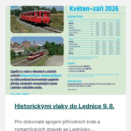
našli poklady za pár korun?
Prodejce prosíme tradičně o příchod 30
minut před začátkem, aby si vše na
prodejních místech stihli přichystat. Pokud
plánujete přijít a chcete rezervovat prodejní
místo, potvrďte prosím účast přes email
petr.vlasak@breclav.eu nebo zde v události,
ať víme, s kolika lidmi máme počítat. Počet
prodejních míst je omezen.
Těšíme se jako vždy!
Historickými vlaky do Lednice 9. 8.
Pro dokonalé spojení přírodních krás a
romantických staveb se Lednicko-