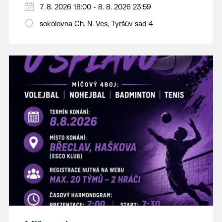
PÁTEK 7. srpna
7. 8. 2026 18:00 - 8. 8. 2026 23:59
18:00 - ruční stavění máje
sokolovna Ch. N. Ves, Tyršův sad 4
SOBOTA 8. srpna
14:00 - krojový průvod pro stárky od
hostince “U Buvola”
16:00 - odpolední zábava na sokolovně
21:00 - večerní zábava
K tanci a poslechu bude hrát DH
Lanžhotčané.
Těšíme se na Vás!