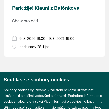
krajina na světě, která je zapsána na Seznam
Park žije! Klauni z Balónkova
světového přírodního a kulturního dědictví
UNESCO.
Show pro děti.
9. 8. 2026 18:00 - 9. 8. 2026 19:00
park, sady 28. října
Souhlas se soubory cookies
© 2026 Město Břeclav
Soubory cookies využíváme k zajištění nejlepší uživatelské
zkušenosti s našimi webovými stránkami. Podrobné informace o
cookies naleznete v sekci
Více informací o cookies
. Kliknutím na
„Přijmout vše“ souhlasíte s tím, že můžeme užívat všechny typy