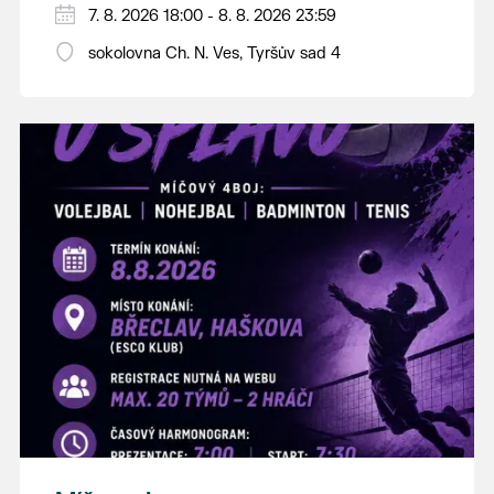
PÁTEK 7. srpna
7. 8. 2026 18:00 - 8. 8. 2026 23:59
18:00 - ruční stavění máje
sokolovna Ch. N. Ves, Tyršův sad 4
SOBOTA 8. srpna
14:00 - krojový průvod pro stárky od
hostince “U Buvola”
16:00 - odpolední zábava na sokolovně
21:00 - večerní zábava
K tanci a poslechu bude hrát DH
Lanžhotčané.
Těšíme se na Vás!