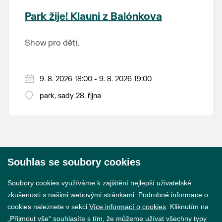
krajina na světě, která je zapsána na Seznam
Park žije! Klauni z Balónkova
světového přírodního a kulturního dědictví
UNESCO.
Show pro děti.
9. 8. 2026 18:00 - 9. 8. 2026 19:00
park, sady 28. října
Souhlas se soubory cookies
© 2026 Město Břeclav
Soubory cookies využíváme k zajištění nejlepší uživatelské
zkušenosti s našimi webovými stránkami. Podrobné informace o
cookies naleznete v sekci
Více informací o cookies
. Kliknutím na
„Přijmout vše“ souhlasíte s tím, že můžeme užívat všechny typy