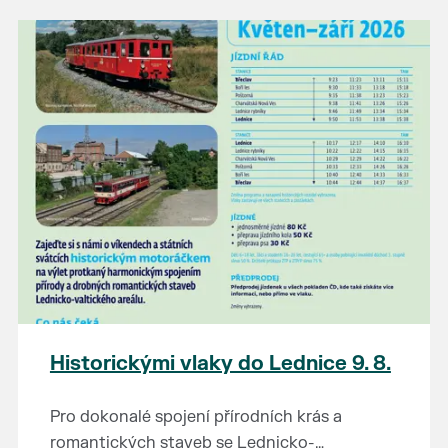
našli poklady za pár korun?
Prodejce prosíme tradičně o příchod 30
minut před začátkem, aby si vše na
prodejních místech stihli přichystat. Pokud
plánujete přijít a chcete rezervovat prodejní
místo, potvrďte prosím účast přes email
petr.vlasak@breclav.eu nebo zde v události,
ať víme, s kolika lidmi máme počítat. Počet
prodejních míst je omezen.
Těšíme se jako vždy!
Historickými vlaky do Lednice 9. 8.
Pro dokonalé spojení přírodních krás a
romantických staveb se Lednicko-