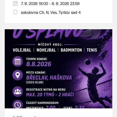
PÁTEK 7. srpna
7. 8. 2026 18:00 - 8. 8. 2026 23:59
18:00 - ruční stavění máje
sokolovna Ch. N. Ves, Tyršův sad 4
SOBOTA 8. srpna
14:00 - krojový průvod pro stárky od
hostince “U Buvola”
16:00 - odpolední zábava na sokolovně
21:00 - večerní zábava
K tanci a poslechu bude hrát DH
Lanžhotčané.
Těšíme se na Vás!