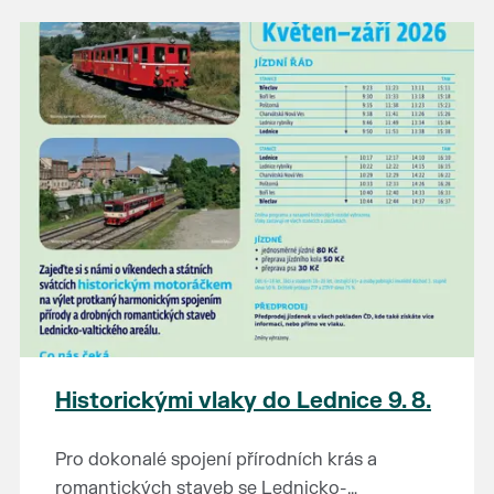
našli poklady za pár korun?
Prodejce prosíme tradičně o příchod 30
minut před začátkem, aby si vše na
prodejních místech stihli přichystat. Pokud
plánujete přijít a chcete rezervovat prodejní
místo, potvrďte prosím účast přes email
petr.vlasak@breclav.eu nebo zde v události,
ať víme, s kolika lidmi máme počítat. Počet
prodejních míst je omezen.
Těšíme se jako vždy!
Historickými vlaky do Lednice 9. 8.
Pro dokonalé spojení přírodních krás a
romantických staveb se Lednicko-