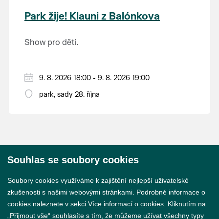
krajina na světě, která je zapsána na Seznam
Park žije! Klauni z Balónkova
světového přírodního a kulturního dědictví
UNESCO.
Show pro děti.
9. 8. 2026 18:00 - 9. 8. 2026 19:00
park, sady 28. října
Souhlas se soubory cookies
© 2026 Město Břeclav
Soubory cookies využíváme k zajištění nejlepší uživatelské
zkušenosti s našimi webovými stránkami. Podrobné informace o
cookies naleznete v sekci
Více informací o cookies
. Kliknutím na
„Přijmout vše“ souhlasíte s tím, že můžeme užívat všechny typy