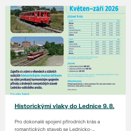
našli poklady za pár korun?
Prodejce prosíme tradičně o příchod 30
minut před začátkem, aby si vše na
prodejních místech stihli přichystat. Pokud
plánujete přijít a chcete rezervovat prodejní
místo, potvrďte prosím účast přes email
petr.vlasak@breclav.eu nebo zde v události,
ať víme, s kolika lidmi máme počítat. Počet
prodejních míst je omezen.
Těšíme se jako vždy!
Historickými vlaky do Lednice 9. 8.
Pro dokonalé spojení přírodních krás a
romantických staveb se Lednicko-