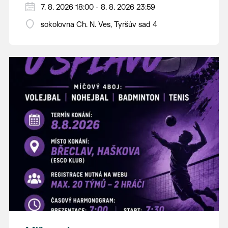
PÁTEK 7. srpna
7. 8. 2026 18:00 - 8. 8. 2026 23:59
18:00 - ruční stavění máje
sokolovna Ch. N. Ves, Tyršův sad 4
SOBOTA 8. srpna
14:00 - krojový průvod pro stárky od
hostince “U Buvola”
16:00 - odpolední zábava na sokolovně
21:00 - večerní zábava
K tanci a poslechu bude hrát DH
Lanžhotčané.
Těšíme se na Vás!