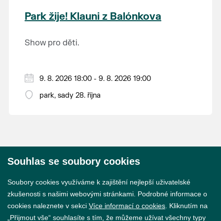
krajina na světě, která je zapsána na Seznam
Park žije! Klauni z Balónkova
světového přírodního a kulturního dědictví
UNESCO.
Show pro děti.
9. 8. 2026 18:00 - 9. 8. 2026 19:00
park, sady 28. října
Souhlas se soubory cookies
© 2026 Město Břeclav
Soubory cookies využíváme k zajištění nejlepší uživatelské
zkušenosti s našimi webovými stránkami. Podrobné informace o
cookies naleznete v sekci
Více informací o cookies
. Kliknutím na
„Přijmout vše“ souhlasíte s tím, že můžeme užívat všechny typy