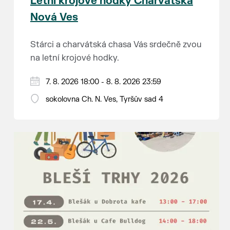
Letní krojové hodky Charvátská
Nová Ves
Stárci a charvátská chasa Vás srdečně zvou
na letní krojové hodky.
PÁTEK 7. srpna
7. 8. 2026 18:00 - 8. 8. 2026 23:59
18:00 - ruční stavění máje
sokolovna Ch. N. Ves, Tyršův sad 4
SOBOTA 8. srpna
14:00 - krojový průvod pro stárky od
hostince “U Buvola”
16:00 - odpolední zábava na sokolovně
21:00 - večerní zábava
K tanci a poslechu bude hrát DH
Lanžhotčané.
Těšíme se na Vás!