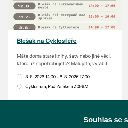
Blešák na Cyklosféře
Máte doma staré knihy, šaty nebo jiné věci,
které už nepotřebujete? Malujete, vyrábíte
šperky, náušnice nebo cokoliv jiného?
8. 8. 2026 14:00 - 8. 8. 2026 17:00
Chcete se zbavit staré sbírky, která
zbytečně leží na půdě? Překáží vám ve
Cyklosféra, Pod Zámkem 3096/3
skříni staré / nevhodné / svatební dary?
Anebo byste rádi našli poklady za pár
korun?
Souhlas se 
Prodejce prosíme tradičně o příchod 30