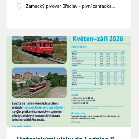
Zámecký pivovar Břeclav - pivní zahrádka,
Pod Zámkem 625/8