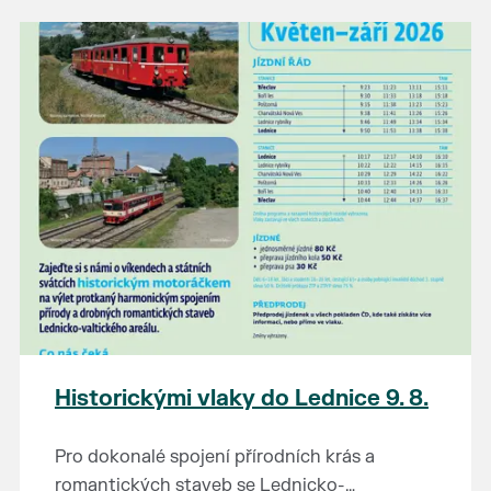
našli poklady za pár korun?
Prodejce prosíme tradičně o příchod 30
minut před začátkem, aby si vše na
prodejních místech stihli přichystat. Pokud
plánujete přijít a chcete rezervovat prodejní
místo, potvrďte prosím účast přes email
petr.vlasak@breclav.eu nebo zde v události,
ať víme, s kolika lidmi máme počítat. Počet
prodejních míst je omezen.
Těšíme se jako vždy!
Historickými vlaky do Lednice 9. 8.
Pro dokonalé spojení přírodních krás a
romantických staveb se Lednicko-