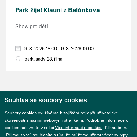
krajina na světě, která je zapsána na Seznam
Park žije! Klauni z Balónkova
světového přírodního a kulturního dědictví
UNESCO.
Show pro děti.
9. 8. 2026 18:00 - 9. 8. 2026 19:00
park, sady 28. října
Souhlas se soubory cookies
© 2026 Město Břeclav
Soubory cookies využíváme k zajištění nejlepší uživatelské
zkušenosti s našimi webovými stránkami. Podrobné informace o
cookies naleznete v sekci
Více informací o cookies
. Kliknutím na
„Přijmout vše“ souhlasíte s tím, že můžeme užívat všechny typy