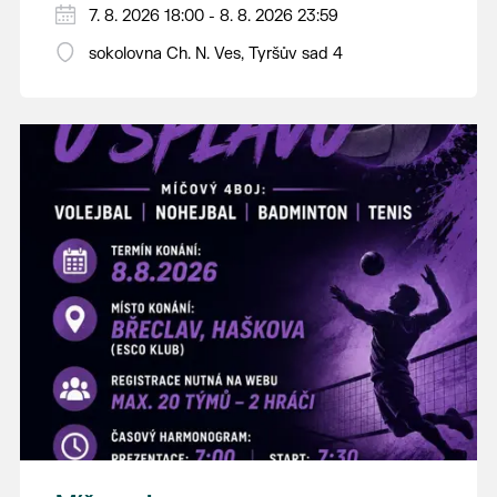
PÁTEK 7. srpna
7. 8. 2026 18:00 - 8. 8. 2026 23:59
18:00 - ruční stavění máje
sokolovna Ch. N. Ves, Tyršův sad 4
SOBOTA 8. srpna
14:00 - krojový průvod pro stárky od
hostince “U Buvola”
16:00 - odpolední zábava na sokolovně
21:00 - večerní zábava
K tanci a poslechu bude hrát DH
Lanžhotčané.
Těšíme se na Vás!