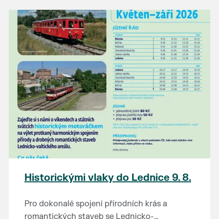
našli poklady za pár korun?
Prodejce prosíme tradičně o příchod 30
minut před začátkem, aby si vše na
prodejních místech stihli přichystat. Pokud
plánujete přijít a chcete rezervovat prodejní
místo, potvrďte prosím účast přes email
petr.vlasak@breclav.eu nebo zde v události,
ať víme, s kolika lidmi máme počítat. Počet
prodejních míst je omezen.
Těšíme se jako vždy!
Historickými vlaky do Lednice 9. 8.
Pro dokonalé spojení přírodních krás a
romantických staveb se Lednicko-