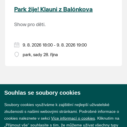
krajina na světě, která je zapsána na Seznam
Park žije! Klauni z Balónkova
světového přírodního a kulturního dědictví
UNESCO.
Show pro děti.
9. 8. 2026 18:00 - 9. 8. 2026 19:00
park, sady 28. října
Souhlas se soubory cookies
© 2026 Město Břeclav
Soubory cookies využíváme k zajištění nejlepší uživatelské
zkušenosti s našimi webovými stránkami. Podrobné informace o
cookies naleznete v sekci
Více informací o cookies
. Kliknutím na
„Přijmout vše“ souhlasíte s tím, že můžeme užívat všechny typy