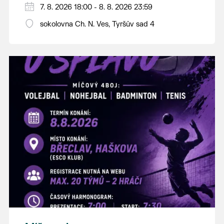
PÁTEK 7. srpna
7. 8. 2026 18:00 - 8. 8. 2026 23:59
18:00 - ruční stavění máje
sokolovna Ch. N. Ves, Tyršův sad 4
SOBOTA 8. srpna
14:00 - krojový průvod pro stárky od
hostince “U Buvola”
16:00 - odpolední zábava na sokolovně
21:00 - večerní zábava
K tanci a poslechu bude hrát DH
Lanžhotčané.
Těšíme se na Vás!