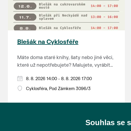
Blešák na Cyklosféře
Máte doma staré knihy, šaty nebo jiné věci,
které už nepotřebujete? Malujete, vyrábíte
šperky, náušnice nebo cokoliv jiného?
8. 8. 2026 14:00 - 8. 8. 2026 17:00
Chcete se zbavit staré sbírky, která
zbytečně leží na půdě? Překáží vám ve
Cyklosféra, Pod Zámkem 3096/3
skříni staré / nevhodné / svatební dary?
Anebo byste rádi našli poklady za pár
korun?
Souhlas se 
Prodejce prosíme tradičně o příchod 30