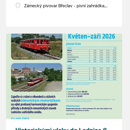
Zámecký pivovar Břeclav - pivní zahrádka,
Pod Zámkem 625/8