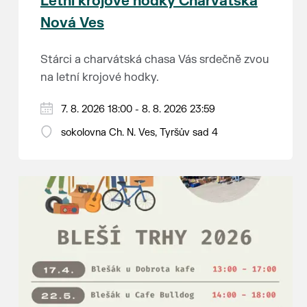
Letní krojové hodky Charvátská
Nová Ves
Stárci a charvátská chasa Vás srdečně zvou
na letní krojové hodky.
PÁTEK 7. srpna
7. 8. 2026 18:00 - 8. 8. 2026 23:59
18:00 - ruční stavění máje
sokolovna Ch. N. Ves, Tyršův sad 4
SOBOTA 8. srpna
14:00 - krojový průvod pro stárky od
hostince “U Buvola”
16:00 - odpolední zábava na sokolovně
21:00 - večerní zábava
K tanci a poslechu bude hrát DH
Lanžhotčané.
Těšíme se na Vás!