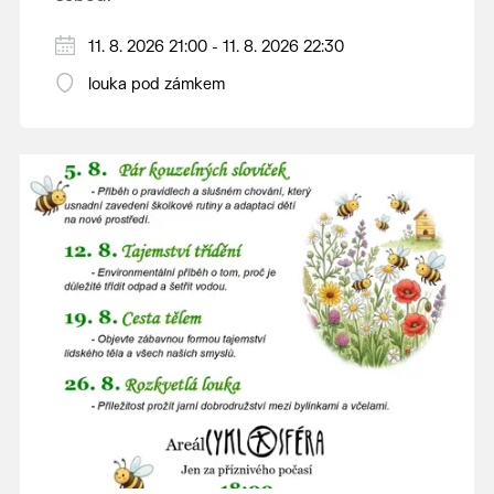
V případě nepřízně počasí se promítání ruší.
11. 8. 2026 21:00 - 11. 8. 2026 22:30
Kino otevřeno hodinu před promítáním,
louka pod zámkem
hrajeme po setmění.
Vstupné 150 Kč.