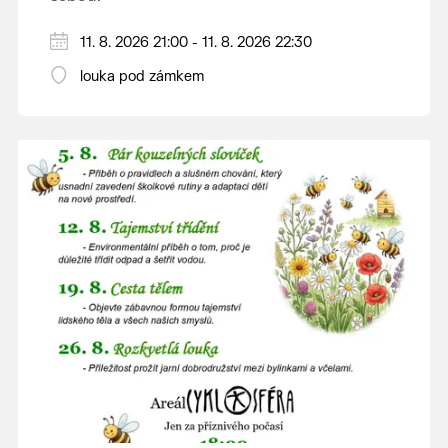
V případě nepřízně počasí se promítání ruší.
11. 8. 2026 21:00 - 11. 8. 2026 22:30
Kino otevřeno hodinu před promítáním,
louka pod zámkem
hrajeme po setmění.
Vstupné 150 Kč.