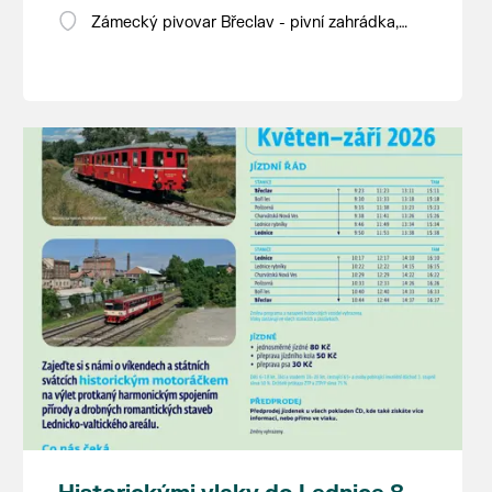
Zámecký pivovar Břeclav - pivní zahrádka,
Pod Zámkem 625/8