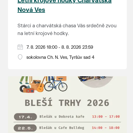
Letní krojové hodky Charvátská
Nová Ves
Stárci a charvátská chasa Vás srdečně zvou
na letní krojové hodky.
PÁTEK 7. srpna
7. 8. 2026 18:00 - 8. 8. 2026 23:59
18:00 - ruční stavění máje
sokolovna Ch. N. Ves, Tyršův sad 4
SOBOTA 8. srpna
14:00 - krojový průvod pro stárky od
hostince “U Buvola”
16:00 - odpolední zábava na sokolovně
21:00 - večerní zábava
K tanci a poslechu bude hrát DH
Lanžhotčané.
Těšíme se na Vás!