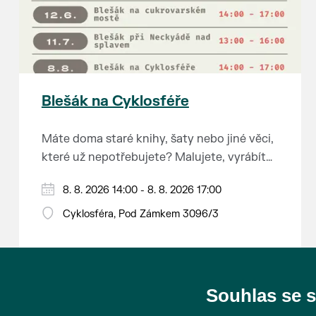
Blešák na Cyklosféře
Máte doma staré knihy, šaty nebo jiné věci,
které už nepotřebujete? Malujete, vyrábíte
šperky, náušnice nebo cokoliv jiného?
8. 8. 2026 14:00 - 8. 8. 2026 17:00
Chcete se zbavit staré sbírky, která
zbytečně leží na půdě? Překáží vám ve
Cyklosféra, Pod Zámkem 3096/3
skříni staré / nevhodné / svatební dary?
Anebo byste rádi našli poklady za pár
korun?
Souhlas se 
Prodejce prosíme tradičně o příchod 30