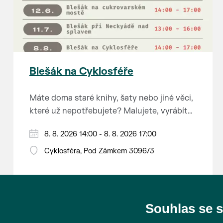
Blešák na Cyklosféře
Máte doma staré knihy, šaty nebo jiné věci,
které už nepotřebujete? Malujete, vyrábíte
šperky, náušnice nebo cokoliv jiného?
8. 8. 2026 14:00 - 8. 8. 2026 17:00
Chcete se zbavit staré sbírky, která
zbytečně leží na půdě? Překáží vám ve
Cyklosféra, Pod Zámkem 3096/3
skříni staré / nevhodné / svatební dary?
Anebo byste rádi našli poklady za pár
korun?
Souhlas se 
Prodejce prosíme tradičně o příchod 30