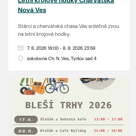
Letní krojové hodky Charvátská
Nová Ves
Stárci a charvátská chasa Vás srdečně zvou
na letní krojové hodky.
PÁTEK 7. srpna
7. 8. 2026 18:00 - 8. 8. 2026 23:59
18:00 - ruční stavění máje
sokolovna Ch. N. Ves, Tyršův sad 4
SOBOTA 8. srpna
14:00 - krojový průvod pro stárky od
hostince “U Buvola”
16:00 - odpolední zábava na sokolovně
21:00 - večerní zábava
K tanci a poslechu bude hrát DH
Lanžhotčané.
Těšíme se na Vás!