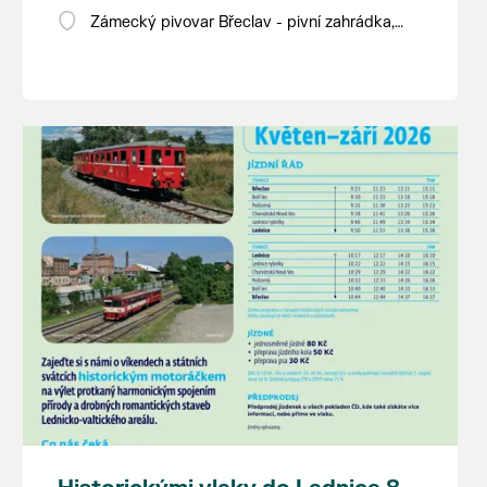
Zámecký pivovar Břeclav - pivní zahrádka,
Pod Zámkem 625/8