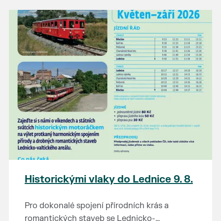
našli poklady za pár korun?
Prodejce prosíme tradičně o příchod 30
minut před začátkem, aby si vše na
prodejních místech stihli přichystat. Pokud
plánujete přijít a chcete rezervovat prodejní
místo, potvrďte prosím účast přes email
petr.vlasak@breclav.eu nebo zde v události,
ať víme, s kolika lidmi máme počítat. Počet
prodejních míst je omezen.
Těšíme se jako vždy!
Historickými vlaky do Lednice 9. 8.
Pro dokonalé spojení přírodních krás a
romantických staveb se Lednicko-