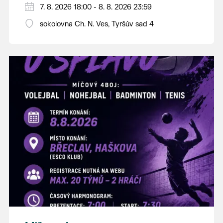
PÁTEK 7. srpna
7. 8. 2026 18:00 - 8. 8. 2026 23:59
18:00 - ruční stavění máje
sokolovna Ch. N. Ves, Tyršův sad 4
SOBOTA 8. srpna
14:00 - krojový průvod pro stárky od
hostince “U Buvola”
16:00 - odpolední zábava na sokolovně
21:00 - večerní zábava
K tanci a poslechu bude hrát DH
Lanžhotčané.
Těšíme se na Vás!