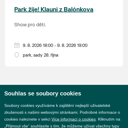
krajina na světě, která je zapsána na Seznam
Park žije! Klauni z Balónkova
světového přírodního a kulturního dědictví
UNESCO.
Show pro děti.
9. 8. 2026 18:00 - 9. 8. 2026 19:00
park, sady 28. října
Souhlas se soubory cookies
© 2026 Město Břeclav
Soubory cookies využíváme k zajištění nejlepší uživatelské
zkušenosti s našimi webovými stránkami. Podrobné informace o
cookies naleznete v sekci
Více informací o cookies
. Kliknutím na
„Přijmout vše“ souhlasíte s tím, že můžeme užívat všechny typy