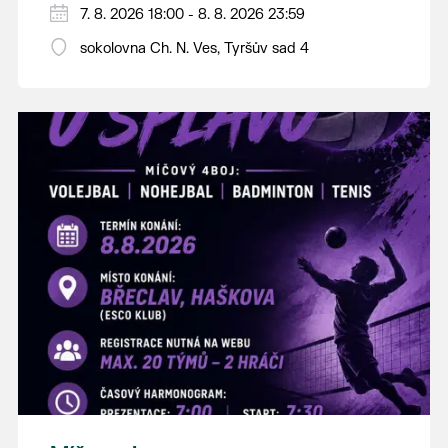
PÁTEK 7. srpna
7. 8. 2026 18:00 - 8. 8. 2026 23:59
18:00 - ruční stavění máje
sokolovna Ch. N. Ves, Tyršův sad 4
SOBOTA 8. srpna
14:00 - krojový průvod pro stárky od
hostince “U Buvola”
16:00 - odpolední zábava na sokolovně
21:00 - večerní zábava
K tanci a poslechu bude hrát DH
Lanžhotčané.
Těšíme se na Vás!