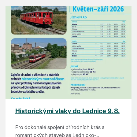
našli poklady za pár korun?
Prodejce prosíme tradičně o příchod 30
minut před začátkem, aby si vše na
prodejních místech stihli přichystat. Pokud
plánujete přijít a chcete rezervovat prodejní
místo, potvrďte prosím účast přes email
petr.vlasak@breclav.eu nebo zde v události,
ať víme, s kolika lidmi máme počítat. Počet
prodejních míst je omezen.
Těšíme se jako vždy!
Historickými vlaky do Lednice 9. 8.
Pro dokonalé spojení přírodních krás a
romantických staveb se Lednicko-