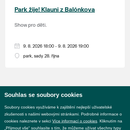
krajina na světě, která je zapsána na Seznam
Park žije! Klauni z Balónkova
světového přírodního a kulturního dědictví
UNESCO.
Show pro děti.
9. 8. 2026 18:00 - 9. 8. 2026 19:00
park, sady 28. října
Souhlas se soubory cookies
© 2026 Město Břeclav
Soubory cookies využíváme k zajištění nejlepší uživatelské
zkušenosti s našimi webovými stránkami. Podrobné informace o
cookies naleznete v sekci
Více informací o cookies
. Kliknutím na
„Přijmout vše“ souhlasíte s tím, že můžeme užívat všechny typy