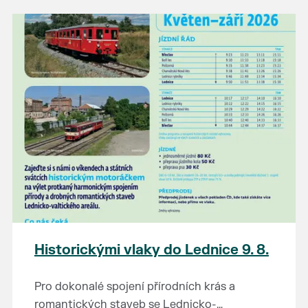
našli poklady za pár korun?
Prodejce prosíme tradičně o příchod 30
minut před začátkem, aby si vše na
prodejních místech stihli přichystat. Pokud
plánujete přijít a chcete rezervovat prodejní
místo, potvrďte prosím účast přes email
petr.vlasak@breclav.eu nebo zde v události,
ať víme, s kolika lidmi máme počítat. Počet
prodejních míst je omezen.
Těšíme se jako vždy!
Historickými vlaky do Lednice 9. 8.
Pro dokonalé spojení přírodních krás a
romantických staveb se Lednicko-