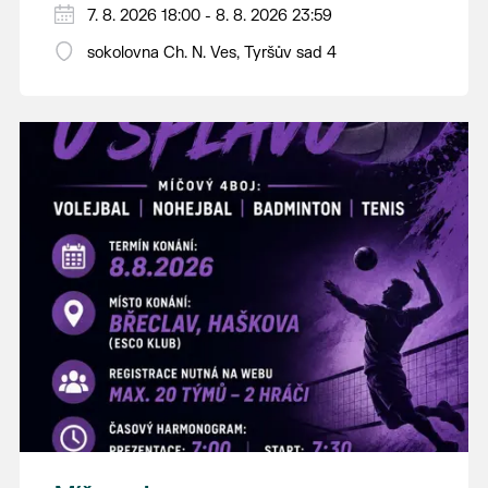
PÁTEK 7. srpna
7. 8. 2026 18:00 - 8. 8. 2026 23:59
18:00 - ruční stavění máje
sokolovna Ch. N. Ves, Tyršův sad 4
SOBOTA 8. srpna
14:00 - krojový průvod pro stárky od
hostince “U Buvola”
16:00 - odpolední zábava na sokolovně
21:00 - večerní zábava
K tanci a poslechu bude hrát DH
Lanžhotčané.
Těšíme se na Vás!