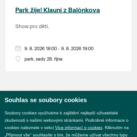
krajina na světě, která je zapsána na Seznam
Park žije! Klauni z Balónkova
světového přírodního a kulturního dědictví
UNESCO.
Show pro děti.
9. 8. 2026 18:00 - 9. 8. 2026 19:00
park, sady 28. října
Souhlas se soubory cookies
© 2026 Město Břeclav
Soubory cookies využíváme k zajištění nejlepší uživatelské
zkušenosti s našimi webovými stránkami. Podrobné informace o
cookies naleznete v sekci
Více informací o cookies
. Kliknutím na
„Přijmout vše“ souhlasíte s tím, že můžeme užívat všechny typy