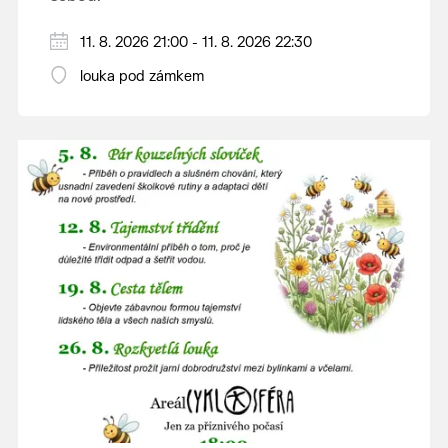
V případě nepřízně počasí se promítání ruší.
11. 8. 2026 21:00 - 11. 8. 2026 22:30
Kino otevřeno hodinu před promítáním,
louka pod zámkem
hrajeme po setmění.
Vstupné 150 Kč.