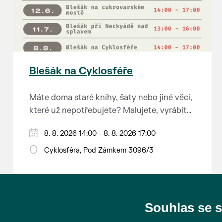
Blešák na Cyklosféře
Máte doma staré knihy, šaty nebo jiné věci,
které už nepotřebujete? Malujete, vyrábíte
šperky, náušnice nebo cokoliv jiného?
8. 8. 2026 14:00 - 8. 8. 2026 17:00
Chcete se zbavit staré sbírky, která
zbytečně leží na půdě? Překáží vám ve
Cyklosféra, Pod Zámkem 3096/3
skříni staré / nevhodné / svatební dary?
Anebo byste rádi našli poklady za pár
korun?
Souhlas se 
Prodejce prosíme tradičně o příchod 30