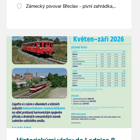
Zámecký pivovar Břeclav - pivní zahrádka,
Pod Zámkem 625/8