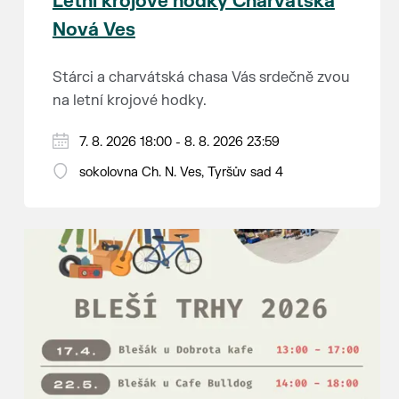
Letní krojové hodky Charvátská
Nová Ves
Stárci a charvátská chasa Vás srdečně zvou
na letní krojové hodky.
PÁTEK 7. srpna
7. 8. 2026 18:00 - 8. 8. 2026 23:59
18:00 - ruční stavění máje
sokolovna Ch. N. Ves, Tyršův sad 4
SOBOTA 8. srpna
14:00 - krojový průvod pro stárky od
hostince “U Buvola”
16:00 - odpolední zábava na sokolovně
21:00 - večerní zábava
K tanci a poslechu bude hrát DH
Lanžhotčané.
Těšíme se na Vás!