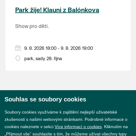
krajina na světě, která je zapsána na Seznam
Park žije! Klauni z Balónkova
světového přírodního a kulturního dědictví
UNESCO.
Show pro děti.
9. 8. 2026 18:00 - 9. 8. 2026 19:00
park, sady 28. října
Souhlas se soubory cookies
© 2026 Město Břeclav
Soubory cookies využíváme k zajištění nejlepší uživatelské
zkušenosti s našimi webovými stránkami. Podrobné informace o
cookies naleznete v sekci
Více informací o cookies
. Kliknutím na
„Přijmout vše“ souhlasíte s tím, že můžeme užívat všechny typy