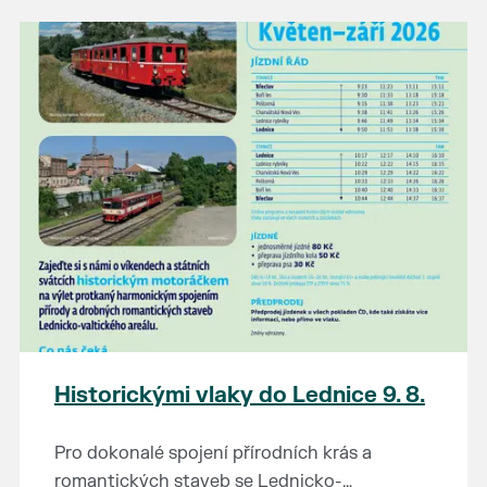
našli poklady za pár korun?
Prodejce prosíme tradičně o příchod 30
minut před začátkem, aby si vše na
prodejních místech stihli přichystat. Pokud
plánujete přijít a chcete rezervovat prodejní
místo, potvrďte prosím účast přes email
petr.vlasak@breclav.eu nebo zde v události,
ať víme, s kolika lidmi máme počítat. Počet
prodejních míst je omezen.
Těšíme se jako vždy!
Historickými vlaky do Lednice 9. 8.
Pro dokonalé spojení přírodních krás a
romantických staveb se Lednicko-