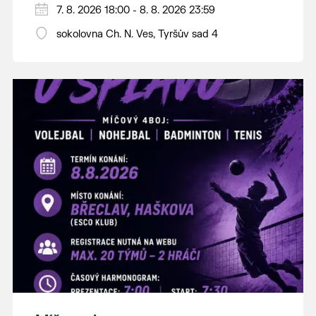
PÁTEK 7. srpna
7. 8. 2026 18:00 - 8. 8. 2026 23:59
18:00 - ruční stavění máje
sokolovna Ch. N. Ves, Tyršův sad 4
SOBOTA 8. srpna
14:00 - krojový průvod pro stárky od
hostince “U Buvola”
16:00 - odpolední zábava na sokolovně
21:00 - večerní zábava
K tanci a poslechu bude hrát DH
Lanžhotčané.
Těšíme se na Vás!