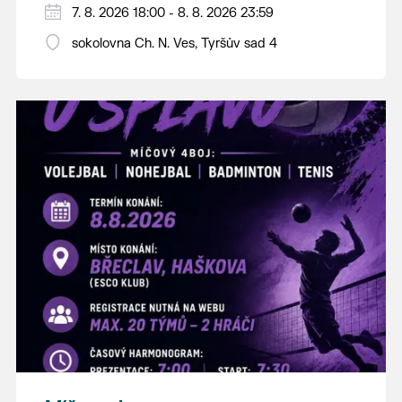
PÁTEK 7. srpna
7. 8. 2026 18:00 - 8. 8. 2026 23:59
18:00 - ruční stavění máje
sokolovna Ch. N. Ves, Tyršův sad 4
SOBOTA 8. srpna
14:00 - krojový průvod pro stárky od
hostince “U Buvola”
16:00 - odpolední zábava na sokolovně
21:00 - večerní zábava
K tanci a poslechu bude hrát DH
Lanžhotčané.
Těšíme se na Vás!