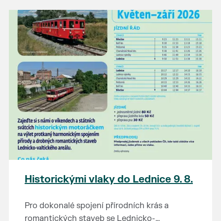
našli poklady za pár korun?
Prodejce prosíme tradičně o příchod 30
minut před začátkem, aby si vše na
prodejních místech stihli přichystat. Pokud
plánujete přijít a chcete rezervovat prodejní
místo, potvrďte prosím účast přes email
petr.vlasak@breclav.eu nebo zde v události,
ať víme, s kolika lidmi máme počítat. Počet
prodejních míst je omezen.
Těšíme se jako vždy!
Historickými vlaky do Lednice 9. 8.
Pro dokonalé spojení přírodních krás a
romantických staveb se Lednicko-