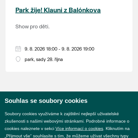
krajina na světě, která je zapsána na Seznam
Park žije! Klauni z Balónkova
světového přírodního a kulturního dědictví
UNESCO.
Show pro děti.
9. 8. 2026 18:00 - 9. 8. 2026 19:00
park, sady 28. října
Souhlas se soubory cookies
© 2026 Město Břeclav
Soubory cookies využíváme k zajištění nejlepší uživatelské
zkušenosti s našimi webovými stránkami. Podrobné informace o
cookies naleznete v sekci
Více informací o cookies
. Kliknutím na
„Přijmout vše“ souhlasíte s tím, že můžeme užívat všechny typy