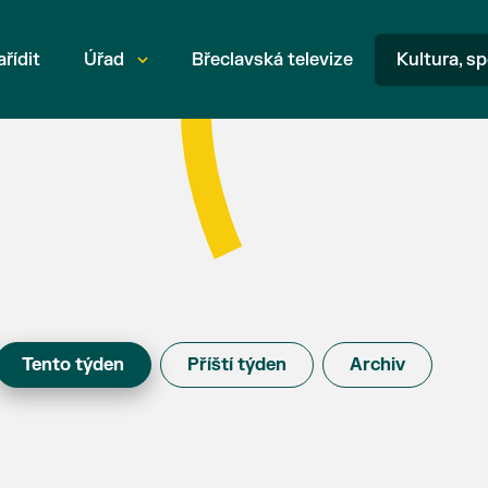
ařídit
Úřad
Břeclavská televize
Kultura, sp
Tento týden
Příští týden
Archiv