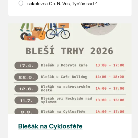
18:00 - ruční stavění máje
sokolovna Ch. N. Ves, Tyršův sad 4
SOBOTA 8. srpna
14:00 - krojový průvod pro stárky
od hostince “U Buvola”
16:00 - odpolední zábava na
sokolovně
21:00 - večerní zábava
K tanci a poslechu bude hrát DH
Lanžhotčané.
Těšíme se na Vás!
Blešák na Cyklosféře