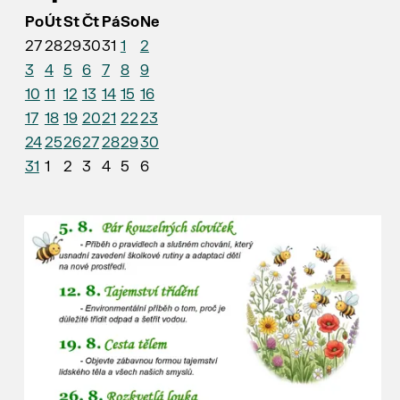
Po
Út
St
Čt
Pá
So
Ne
27
28
29
30
31
1
2
3
4
5
6
7
8
9
10
11
12
13
14
15
16
17
18
19
20
21
22
23
24
25
26
27
28
29
30
31
1
2
3
4
5
6