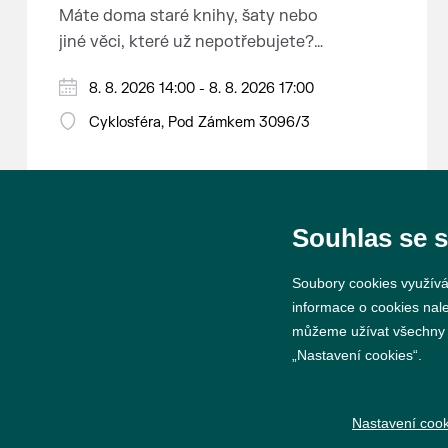
Máte doma staré knihy, šaty nebo
jiné věci, které už nepotřebujete?
Malujete, vyrábíte šperky,
8. 8. 2026 14:00 - 8. 8. 2026 17:00
náušnice nebo cokoliv jiného?
Chcete se zbavit staré sbírky, která
Cyklosféra, Pod Zámkem 3096/3
zbytečně leží na půdě? Překáží
vám ve skříni staré / nevhodné /
svatební dary? Anebo byste rádi
našli poklady za pár korun?
Souhlas se 
Prodejce prosíme tradičně o
Soubory cookies využívá
příchod 30 minut před začátkem,
informace o cookies nal
aby si vše na prodejních místech
můžeme užívat všechny ty
stihli přichystat. Pokud plánujete
„Nastavení cookies“.
© 2026 Město Břeclav
přijít a chcete rezervovat prodejní
místo, potvrďte prosím účast přes
Nastavení cook
email petr.vlasak@breclav.eu nebo