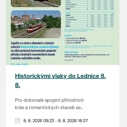
Historickými vlaky do Lednice 8.
8.
Pro dokonalé spojení přírodních
krás a romantických staveb se
Lednicko-valtickému areálu
Od 1. května do 28. září vás o
8. 8. 2026 09:23 - 8. 8. 2026 16:37
přezdívá Zahrada Evropy. Na výlet