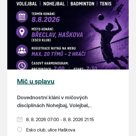
Míč u splavu
Dovednostní klání v míčových
disciplínách Nohejbaj, Volejbal,
Badminton, Tenis.
Zúčastnit se může max. 20
8. 8. 2026 07:00 - 8. 8. 2026 21:15
dvojčlenných týmů - každý tým si
Esko club, ulice Haškova
zahraje min. 4 západy od každého