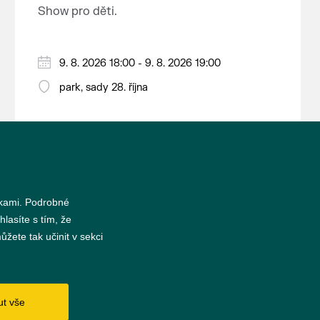
nejrozsáhlejší parkově upravená
Show pro děti.
krajina na světě, která je zapsána
na Seznam světového přírodního a
kulturního dědictví UNESCO.
9. 8. 2026 18:00 - 9. 8. 2026 19:00
park, sady 28. října
nkami. Podrobné
hlasíte s tím, že
žete tak učinit v sekci
s
ut vše