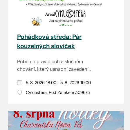
Pohádková středa: Pár
kouzelných slovíček
Příběh o pravidlech a slušném
chování, který usnadní zavedení
školkové rutiny a adaptaci dětí na
Hraje se jen za příznivého počasí.
5. 8. 2026 18:00 - 5. 8. 2026 19:00
nové prostředí.
Vstupné dobrovolné.
Cyklosféra, Pod Zámkem 3096/3