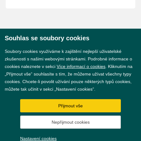
Souhlas se soubory cookies
© 2026 Město Břeclav
Soubory cookies využíváme k zajištění nejlepší uživatelské
zkušenosti s našimi webovými stránkami. Podrobné informace o
cookies naleznete v sekci
Více informací o cookies
. Kliknutím na
„Přijmout vše“ souhlasíte s tím, že můžeme užívat všechny typy
cookies. Chcete-li povolit užívání pouze některých typů cookies,
Prohlášení o přístupnosti
můžete tak učinit v sekci „Nastavení cookies“.
GDPR
Přijmout vše
Nastavení cookies
Nepřijmout cookies
Vytvořil
webProgress
Nastavení cookies