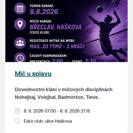
K tanci a poslechu bude hrát DH
Lanžhotčané.
Těšíme se na Vás!
Míč u splavu
Dovednostní klání v míčových disciplínách
Nohejbaj, Volejbal, Badminton, Tenis.
Zúčastnit se může max. 20 dvojčlenných
8. 8. 2026 07:00 - 8. 8. 2026 21:15
týmů - každý tým si zahraje min. 4 západy od
Esko club, ulice Haškova
každého sportu ve skupině.