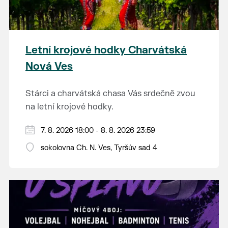
Letní krojové hodky Charvátská
Nová Ves
Stárci a charvátská chasa Vás srdečně zvou
na letní krojové hodky.
PÁTEK 7. srpna
7. 8. 2026 18:00 - 8. 8. 2026 23:59
18:00 - ruční stavění máje
sokolovna Ch. N. Ves, Tyršův sad 4
SOBOTA 8. srpna
14:00 - krojový průvod pro stárky od
hostince “U Buvola”
16:00 - odpolední zábava na sokolovně
21:00 - večerní zábava