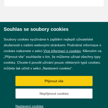
Souhlas se soubory cookies
© 2026 Město Břeclav
Soubory cookies využíváme k zajištění nejlepší uživatelské
zkušenosti s našimi webovými stránkami. Podrobné informace o
cookies naleznete v sekci
Více informací o cookies
. Kliknutím na
„Přijmout vše“ souhlasíte s tím, že můžeme užívat všechny typy
cookies. Chcete-li povolit užívání pouze některých typů cookies,
Prohlášení o přístupnosti
můžete tak učinit v sekci „Nastavení cookies“.
GDPR
Přijmout vše
Nastavení cookies
Nepřijmout cookies
Vytvořil
webProgress
Nastavení cookies