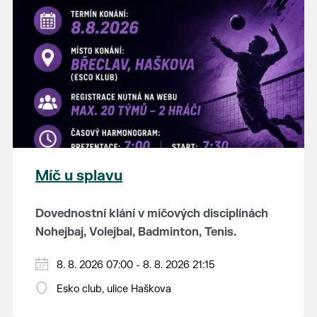
K tanci a poslechu bude hrát DH
Lanžhotčané.
Těšíme se na Vás!
Míč u splavu
Dovednostní klání v míčových disciplínách
Nohejbaj, Volejbal, Badminton, Tenis.
Zúčastnit se může max. 20 dvojčlenných
8. 8. 2026 07:00 - 8. 8. 2026 21:15
týmů - každý tým si zahraje min. 4 západy od
Esko club, ulice Haškova
každého sportu ve skupině.