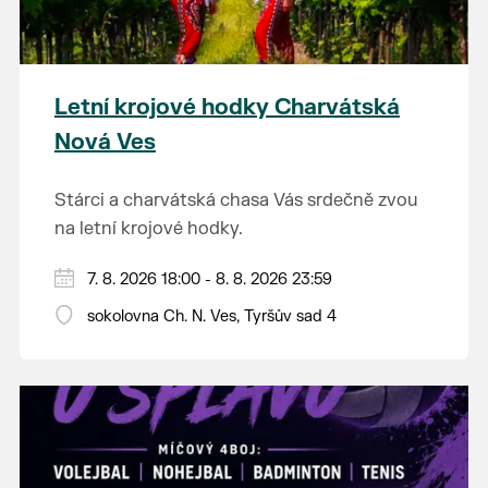
Letní krojové hodky Charvátská
Nová Ves
Stárci a charvátská chasa Vás srdečně zvou
na letní krojové hodky.
PÁTEK 7. srpna
7. 8. 2026 18:00 - 8. 8. 2026 23:59
18:00 - ruční stavění máje
sokolovna Ch. N. Ves, Tyršův sad 4
SOBOTA 8. srpna
14:00 - krojový průvod pro stárky od
hostince “U Buvola”
16:00 - odpolední zábava na sokolovně
21:00 - večerní zábava