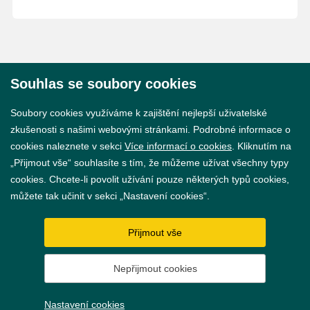
Souhlas se soubory cookies
© 2026 Město Břeclav
Soubory cookies využíváme k zajištění nejlepší uživatelské
zkušenosti s našimi webovými stránkami. Podrobné informace o
cookies naleznete v sekci
Více informací o cookies
. Kliknutím na
„Přijmout vše“ souhlasíte s tím, že můžeme užívat všechny typy
cookies. Chcete-li povolit užívání pouze některých typů cookies,
Prohlášení o přístupnosti
můžete tak učinit v sekci „Nastavení cookies“.
GDPR
Přijmout vše
Nastavení cookies
Nepřijmout cookies
Vytvořil
webProgress
Nastavení cookies