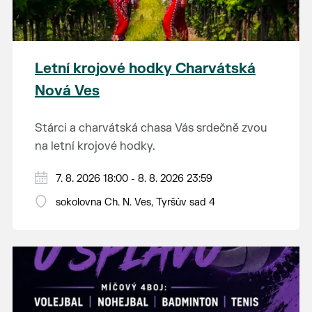
Letní krojové hodky Charvátská
Nová Ves
Stárci a charvátská chasa Vás srdečně zvou
na letní krojové hodky.
PÁTEK 7. srpna
7. 8. 2026 18:00 - 8. 8. 2026 23:59
18:00 - ruční stavění máje
sokolovna Ch. N. Ves, Tyršův sad 4
SOBOTA 8. srpna
14:00 - krojový průvod pro stárky od
hostince “U Buvola”
16:00 - odpolední zábava na sokolovně
21:00 - večerní zábava