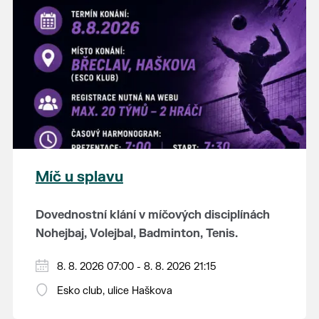
K tanci a poslechu bude hrát DH
Lanžhotčané.
Těšíme se na Vás!
Míč u splavu
Dovednostní klání v míčových disciplínách
Nohejbaj, Volejbal, Badminton, Tenis.
Zúčastnit se může max. 20 dvojčlenných
8. 8. 2026 07:00 - 8. 8. 2026 21:15
týmů - každý tým si zahraje min. 4 západy od
Esko club, ulice Haškova
každého sportu ve skupině.