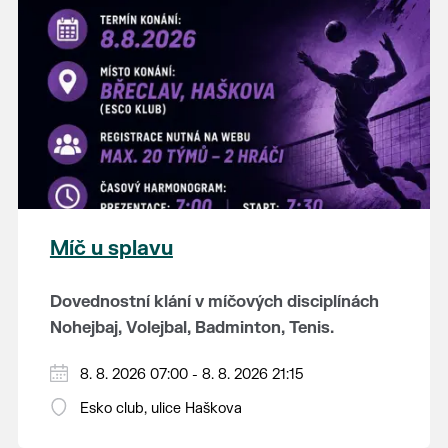
K tanci a poslechu bude hrát DH
Lanžhotčané.
Těšíme se na Vás!
Míč u splavu
Dovednostní klání v míčových disciplínách
Nohejbaj, Volejbal, Badminton, Tenis.
Zúčastnit se může max. 20 dvojčlenných
8. 8. 2026 07:00 - 8. 8. 2026 21:15
týmů - každý tým si zahraje min. 4 západy od
Esko club, ulice Haškova
každého sportu ve skupině.