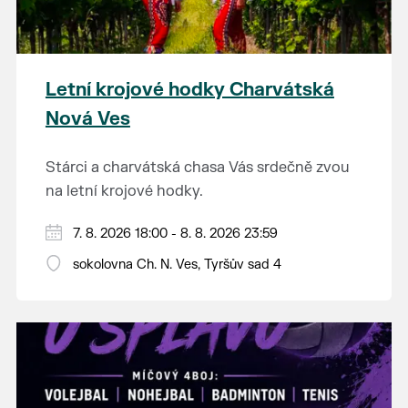
Letní krojové hodky Charvátská
Nová Ves
Stárci a charvátská chasa Vás srdečně zvou
na letní krojové hodky.
PÁTEK 7. srpna
7. 8. 2026 18:00 - 8. 8. 2026 23:59
18:00 - ruční stavění máje
sokolovna Ch. N. Ves, Tyršův sad 4
SOBOTA 8. srpna
14:00 - krojový průvod pro stárky od
hostince “U Buvola”
16:00 - odpolední zábava na sokolovně
21:00 - večerní zábava