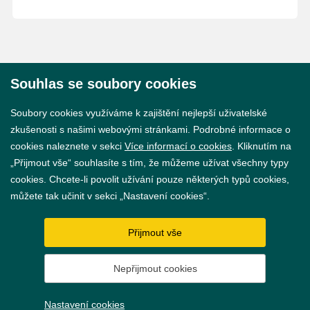
Souhlas se soubory cookies
© 2026 Město Břeclav
Soubory cookies využíváme k zajištění nejlepší uživatelské
zkušenosti s našimi webovými stránkami. Podrobné informace o
cookies naleznete v sekci
Více informací o cookies
. Kliknutím na
„Přijmout vše“ souhlasíte s tím, že můžeme užívat všechny typy
cookies. Chcete-li povolit užívání pouze některých typů cookies,
Prohlášení o přístupnosti
můžete tak učinit v sekci „Nastavení cookies“.
GDPR
Přijmout vše
Nastavení cookies
Nepřijmout cookies
Vytvořil
webProgress
Nastavení cookies