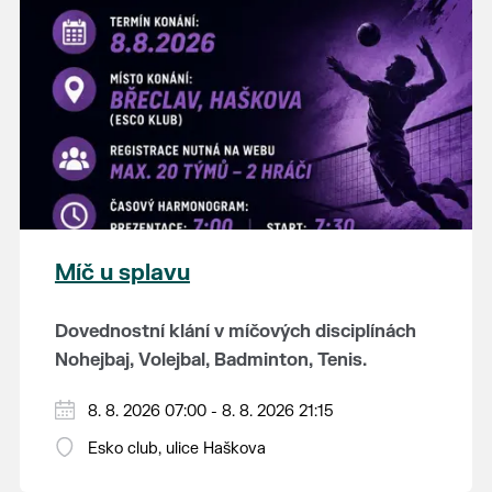
K tanci a poslechu bude hrát DH
Lanžhotčané.
Těšíme se na Vás!
Míč u splavu
Dovednostní klání v míčových disciplínách
Nohejbaj, Volejbal, Badminton, Tenis.
Zúčastnit se může max. 20 dvojčlenných
8. 8. 2026 07:00 - 8. 8. 2026 21:15
týmů - každý tým si zahraje min. 4 západy od
Esko club, ulice Haškova
každého sportu ve skupině.