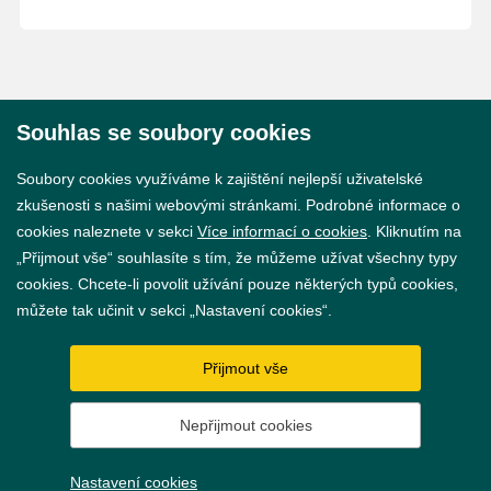
Souhlas se soubory cookies
© 2026 Město Břeclav
Soubory cookies využíváme k zajištění nejlepší uživatelské
zkušenosti s našimi webovými stránkami. Podrobné informace o
cookies naleznete v sekci
Více informací o cookies
. Kliknutím na
„Přijmout vše“ souhlasíte s tím, že můžeme užívat všechny typy
cookies. Chcete-li povolit užívání pouze některých typů cookies,
Prohlášení o přístupnosti
můžete tak učinit v sekci „Nastavení cookies“.
GDPR
Přijmout vše
Nastavení cookies
Nepřijmout cookies
Vytvořil
webProgress
Nastavení cookies