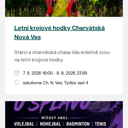
Letní krojové hodky Charvátská
Nová Ves
Stárci a charvátská chasa Vás srdečně zvou
na letní krojové hodky.
PÁTEK 7. srpna
7. 8. 2026 18:00 - 8. 8. 2026 23:59
18:00 - ruční stavění máje
sokolovna Ch. N. Ves, Tyršův sad 4
SOBOTA 8. srpna
14:00 - krojový průvod pro stárky od
hostince “U Buvola”
16:00 - odpolední zábava na sokolovně
21:00 - večerní zábava