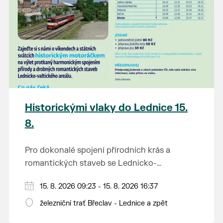
Historickými vlaky do Lednice 15.
8.
Pro dokonalé spojení přírodních krás a
romantických staveb se Lednicko-
valtickému areálu přezdívá Zahrada Evropy.
Od 1. května do 28. září vás o víkendech a
15. 8. 2026 09:23 - 15. 8. 2026 16:37
Na výlet do této malebné krajiny na jihu
svátcích mezi Břeclaví a Lednicí sveze
Moravy se vydejte stylově – historickým
železniční trať Břeclav - Lednice a zpět
historický motoráček z 50. let minulého
motorovým vlakem.