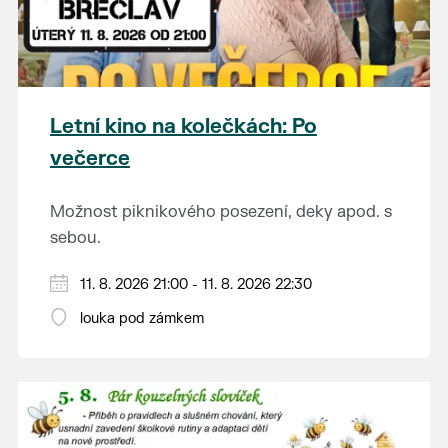
Letní kino na kolečkách: Po
večerce
Možnost piknikového posezení, deky apod. s
sebou.
V případě nepřízně počasí se promítání ruší.
11. 8. 2026 21:00 - 11. 8. 2026 22:30
Kino otevřeno hodinu před promítáním,
louka pod zámkem
hrajeme po setmění.
Vstupné 150 Kč.