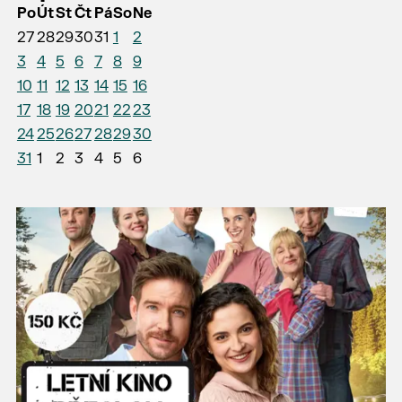
Po
Út
St
Čt
Pá
So
Ne
27
28
29
30
31
1
2
3
4
5
6
7
8
9
10
11
12
13
14
15
16
17
18
19
20
21
22
23
24
25
26
27
28
29
30
31
1
2
3
4
5
6