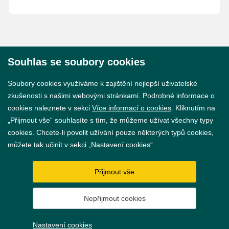
Souhlas se soubory cookies
© 2026 Město Břeclav
Soubory cookies využíváme k zajištění nejlepší uživatelské
zkušenosti s našimi webovými stránkami. Podrobné informace o
cookies naleznete v sekci
Více informací o cookies
. Kliknutím na
„Přijmout vše“ souhlasíte s tím, že můžeme užívat všechny typy
cookies. Chcete-li povolit užívání pouze některých typů cookies,
Prohlášení o přístupnosti
můžete tak učinit v sekci „Nastavení cookies“.
GDPR
Přijmout vše
Nastavení cookies
Nepřijmout cookies
Vytvořil
webProgress
Nastavení cookies