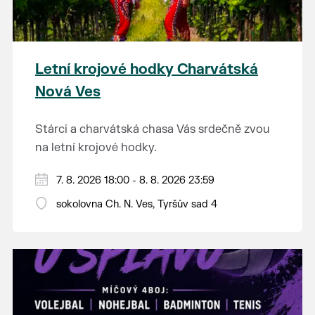
Letní krojové hodky Charvátská
Nová Ves
Stárci a charvátská chasa Vás srdečně zvou
na letní krojové hodky.
PÁTEK 7. srpna
7. 8. 2026 18:00 - 8. 8. 2026 23:59
18:00 - ruční stavění máje
sokolovna Ch. N. Ves, Tyršův sad 4
SOBOTA 8. srpna
14:00 - krojový průvod pro stárky od
hostince “U Buvola”
16:00 - odpolední zábava na sokolovně
21:00 - večerní zábava