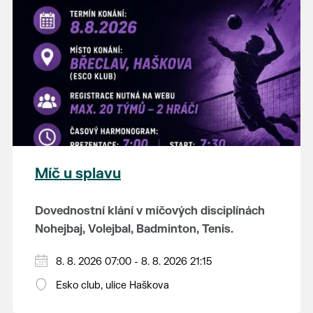
K tanci a poslechu bude hrát DH
Lanžhotčané.
Těšíme se na Vás!
Míč u splavu
Dovednostní klání v míčových disciplínách
Nohejbaj, Volejbal, Badminton, Tenis.
Zúčastnit se může max. 20 dvojčlenných
8. 8. 2026 07:00 - 8. 8. 2026 21:15
týmů - každý tým si zahraje min. 4 západy od
Esko club, ulice Haškova
každého sportu ve skupině.