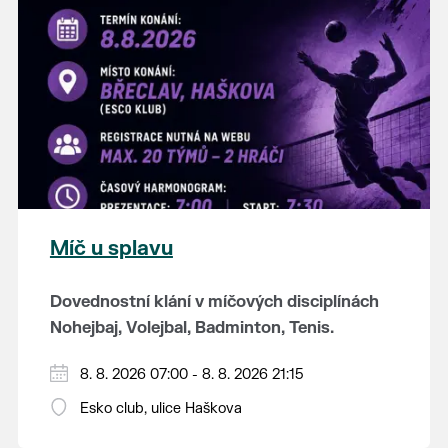
K tanci a poslechu bude hrát DH
Lanžhotčané.
Těšíme se na Vás!
Míč u splavu
Dovednostní klání v míčových disciplínách
Nohejbaj, Volejbal, Badminton, Tenis.
Zúčastnit se může max. 20 dvojčlenných
8. 8. 2026 07:00 - 8. 8. 2026 21:15
týmů - každý tým si zahraje min. 4 západy od
Esko club, ulice Haškova
každého sportu ve skupině.