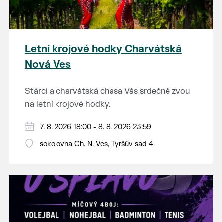
Letní krojové hodky Charvátská
Nová Ves
Stárci a charvátská chasa Vás srdečně zvou
na letní krojové hodky.
PÁTEK 7. srpna
7. 8. 2026 18:00 - 8. 8. 2026 23:59
18:00 - ruční stavění máje
sokolovna Ch. N. Ves, Tyršův sad 4
SOBOTA 8. srpna
14:00 - krojový průvod pro stárky od
hostince “U Buvola”
16:00 - odpolední zábava na sokolovně
21:00 - večerní zábava