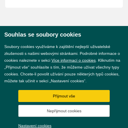
Souhlas se soubory cookies
© 2026 Město Břeclav
Soubory cookies využíváme k zajištění nejlepší uživatelské
zkušenosti s našimi webovými stránkami. Podrobné informace o
cookies naleznete v sekci
Více informací o cookies
. Kliknutím na
„Přijmout vše“ souhlasíte s tím, že můžeme užívat všechny typy
cookies. Chcete-li povolit užívání pouze některých typů cookies,
Prohlášení o přístupnosti
můžete tak učinit v sekci „Nastavení cookies“.
GDPR
Přijmout vše
Nastavení cookies
Nepřijmout cookies
Vytvořil
webProgress
Nastavení cookies