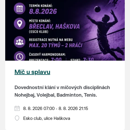
K tanci a poslechu bude hrát DH
Lanžhotčané.
Těšíme se na Vás!
Míč u splavu
Dovednostní klání v míčových disciplínách
Nohejbaj, Volejbal, Badminton, Tenis.
Zúčastnit se může max. 20 dvojčlenných
8. 8. 2026 07:00 - 8. 8. 2026 21:15
týmů - každý tým si zahraje min. 4 západy od
Esko club, ulice Haškova
každého sportu ve skupině.