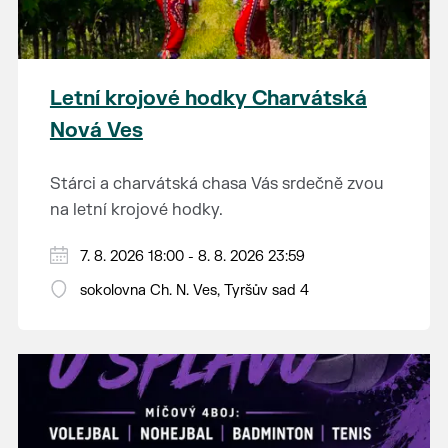
Letní krojové hodky Charvátská
Nová Ves
Stárci a charvátská chasa Vás srdečně zvou
na letní krojové hodky.
PÁTEK 7. srpna
7. 8. 2026 18:00 - 8. 8. 2026 23:59
18:00 - ruční stavění máje
sokolovna Ch. N. Ves, Tyršův sad 4
SOBOTA 8. srpna
14:00 - krojový průvod pro stárky od
hostince “U Buvola”
16:00 - odpolední zábava na sokolovně
21:00 - večerní zábava