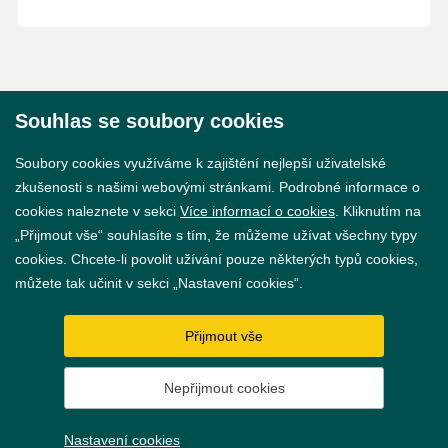
Souhlas se soubory cookies
© 2026 Město Břeclav
Soubory cookies využíváme k zajištění nejlepší uživatelské
zkušenosti s našimi webovými stránkami. Podrobné informace o
cookies naleznete v sekci
Více informací o cookies
. Kliknutím na
„Přijmout vše“ souhlasíte s tím, že můžeme užívat všechny typy
cookies. Chcete-li povolit užívání pouze některých typů cookies,
Prohlášení o přístupnosti
můžete tak učinit v sekci „Nastavení cookies“.
GDPR
Přijmout vše
Nastavení cookies
Nepřijmout cookies
Vytvořil
webProgress
Nastavení cookies