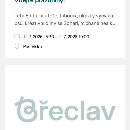
Vítejte prázdniny!
Teta Edita, soutěže, táborák, ukázky výcviku
psů, kreativní dílny se Sonari, míchané nealko
i alko drinky od Suny House, hasičská pěna,
Vstup zdarma.
11. 7. 2026 15:30 - 11. 7. 2026 19:00
hry, zábavná stezka.
Pastvisko