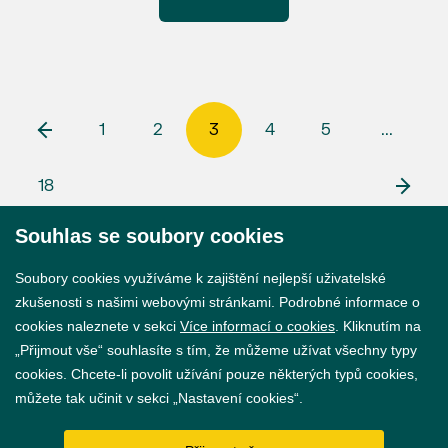
1
2
3
4
5
...
18
Souhlas se soubory cookies
© 2026 Město Břeclav
Soubory cookies využíváme k zajištění nejlepší uživatelské
zkušenosti s našimi webovými stránkami. Podrobné informace o
cookies naleznete v sekci
Více informací o cookies
. Kliknutím na
„Přijmout vše“ souhlasíte s tím, že můžeme užívat všechny typy
cookies. Chcete-li povolit užívání pouze některých typů cookies,
Prohlášení o přístupnosti
můžete tak učinit v sekci „Nastavení cookies“.
GDPR