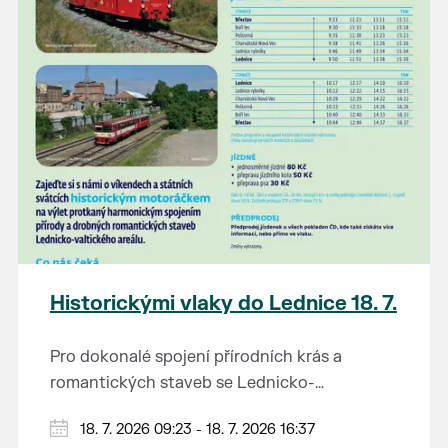
Historickými vlaky do Lednice 18. 7.
Pro dokonalé spojení přírodních krás a
romantických staveb se Lednicko-
valtickému areálu přezdívá Zahrada Evropy.
Od 1. května do 28. září vás o víkendech a
18. 7. 2026 09:23 - 18. 7. 2026 16:37
Na výlet do této malebné krajiny na jihu