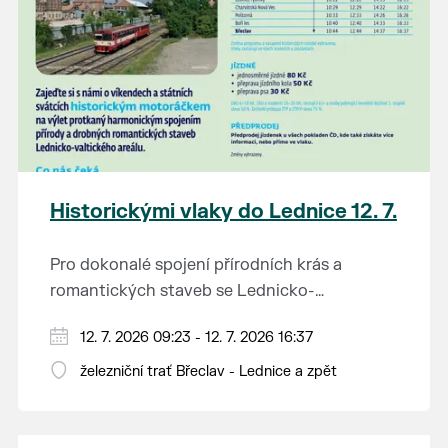
Historickými vlaky do Lednice 12. 7.
Pro dokonalé spojení přírodních krás a
romantických staveb se Lednicko-
valtickému areálu přezdívá Zahrada Evropy.
Od 1. května do 28. září vás o víkendech a
12. 7. 2026 09:23 - 12. 7. 2026 16:37
Na výlet do této malebné krajiny na jihu
svátcích mezi Břeclaví a Lednicí sveze
Moravy se vydejte stylově – historickým
železniční trať Břeclav - Lednice a zpět
historický motoráček z 50. let minulého
motorovým vlakem.
Tento historický motorový vůz odjíždí z
století, tzv. Hurvínek (M 131.1).
břeclavského nádraží v 9:23, 11:23, 13:11 a 15:11