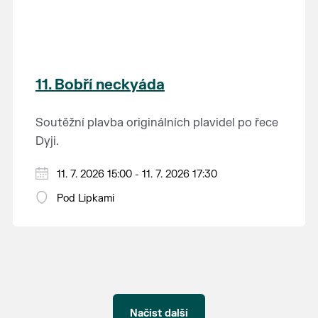
11. Bobří neckyáda
Soutěžní plavba originálních plavidel po řece
Dyji.
Registrace 13:00 - 14:30 hodin, start závodu
11. 7. 2026 15:00 - 11. 7. 2026 17:30
v 15:00 hodin.
Pod Lipkami
Načíst další