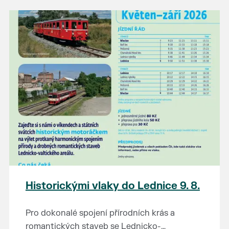
našli poklady za pár korun?
Prodejce prosíme tradičně o příchod 30
minut před začátkem, aby si vše na
prodejních místech stihli přichystat. Pokud
plánujete přijít a chcete rezervovat prodejní
místo, potvrďte prosím účast přes email
petr.vlasak@breclav.eu nebo zde v události,
ať víme, s kolika lidmi máme počítat. Počet
prodejních míst je omezen.
Těšíme se jako vždy!
Historickými vlaky do Lednice 9. 8.
Pro dokonalé spojení přírodních krás a
romantických staveb se Lednicko-