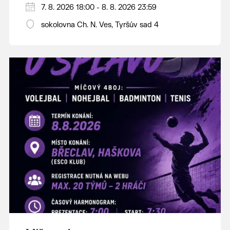
PÁTEK 7. srpna
7. 8. 2026 18:00 - 8. 8. 2026 23:59
18:00 - ruční stavění máje
sokolovna Ch. N. Ves, Tyršův sad 4
SOBOTA 8. srpna
14:00 - krojový průvod pro stárky od
hostince “U Buvola”
16:00 - odpolední zábava na sokolovně
21:00 - večerní zábava
K tanci a poslechu bude hrát DH
Lanžhotčané.
Těšíme se na Vás!