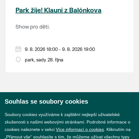
krajina na světě, která je zapsána na Seznam
Park žije! Klauni z Balónkova
světového přírodního a kulturního dědictví
UNESCO.
Show pro děti.
9. 8. 2026 18:00 - 9. 8. 2026 19:00
park, sady 28. října
Souhlas se soubory cookies
© 2026 Město Břeclav
Soubory cookies využíváme k zajištění nejlepší uživatelské
zkušenosti s našimi webovými stránkami. Podrobné informace o
cookies naleznete v sekci
Více informací o cookies
. Kliknutím na
„Přijmout vše“ souhlasíte s tím, že můžeme užívat všechny typy