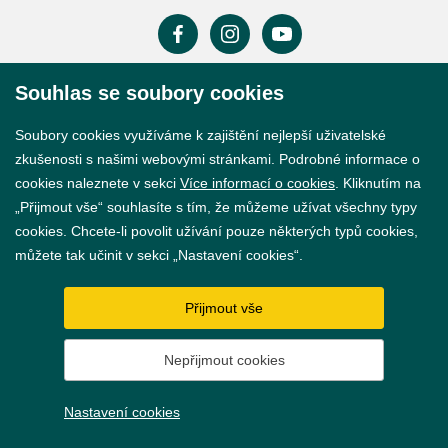
Souhlas se soubory cookies
Prohlášení o přístupnosti
Soubory cookies využíváme k zajištění nejlepší uživatelské
GDPR
zkušenosti s našimi webovými stránkami. Podrobné informace o
Nastavení cookies
cookies naleznete v sekci
Více informací o cookies
. Kliknutím na
„Přijmout vše“ souhlasíte s tím, že můžeme užívat všechny typy
Vytvořil
webProgress
cookies. Chcete-li povolit užívání pouze některých typů cookies,
můžete tak učinit v sekci „Nastavení cookies“.
Přijmout vše
Nepřijmout cookies
Nastavení cookies