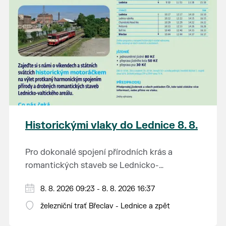
K tanci a poslechu bude hrát DH
Lanžhotčané.
Těšíme se na Vás!
Historickými vlaky do Lednice 8. 8.
Pro dokonalé spojení přírodních krás a
romantických staveb se Lednicko-
valtickému areálu přezdívá Zahrada Evropy.
Od 1. května do 28. září vás o víkendech a
8. 8. 2026 09:23 - 8. 8. 2026 16:37
Na výlet do této malebné krajiny na jihu
svátcích mezi Břeclaví a Lednicí sveze
Moravy se vydejte stylově – historickým
železniční trať Břeclav - Lednice a zpět
historický motoráček z 50. let minulého
motorovým vlakem.