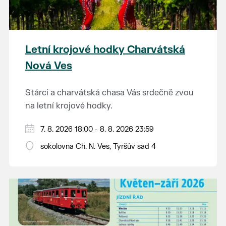
Letní krojové hodky Charvátská
Nová Ves
Stárci a charvátská chasa Vás srdečně zvou
na letní krojové hodky.
PÁTEK 7. srpna
7. 8. 2026 18:00 - 8. 8. 2026 23:59
18:00 - ruční stavění máje
sokolovna Ch. N. Ves, Tyršův sad 4
SOBOTA 8. srpna
14:00 - krojový průvod pro stárky od
hostince “U Buvola”
16:00 - odpolední zábava na sokolovně
21:00 - večerní zábava