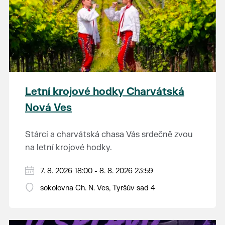
Letní krojové hodky Charvátská
Nová Ves
Stárci a charvátská chasa Vás srdečně zvou
na letní krojové hodky.
PÁTEK 7. srpna
7. 8. 2026 18:00 - 8. 8. 2026 23:59
18:00 - ruční stavění máje
sokolovna Ch. N. Ves, Tyršův sad 4
SOBOTA 8. srpna
14:00 - krojový průvod pro stárky od