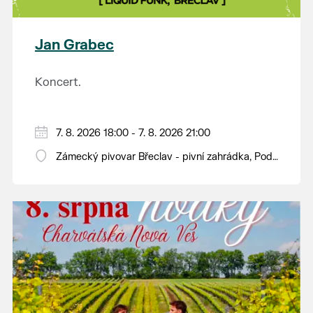
plody vážící více než kilogram. S mnoha z nich se
budou moci návštěvníci jako každý rok seznámit na
výstavě v synagoze. Během celého dne budou navíc
Jan Grabec
otevřeny také další výstavy v synagoze a v
sousedním Lichtenštejnském domě. Vstup bude
Koncert.
tradičně zdarma.
7. 8. 2026 18:00 - 7. 8. 2026 21:00
Zámecký pivovar Břeclav - pivní zahrádka, Pod
Zámkem 625/8