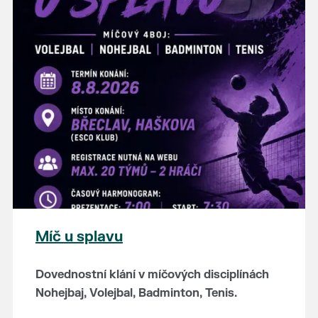
hostince “U Buvola”
16:00 - odpolední zábava na sokolovně
21:00 - večerní zábava
K tanci a poslechu bude hrát DH
Lanžhotčané.
Těšíme se na Vás!
Míč u splavu
Dovednostní klání v míčových disciplínách
Nohejbaj, Volejbal, Badminton, Tenis.