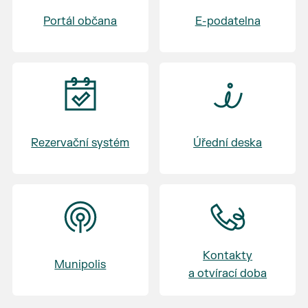
Badminton U Macha
Portál občana
E-podatelna
17:30 - 19:30 Výměna skupin - skupina C, D -
Volejbal - skupina A, B - Badminton
20:45 - 21:15 Vyhlášení - vyhlášení vítěze
turnaje
Rezervační systém
Úřední deska
Kontakty
Munipolis
a otvírací doba