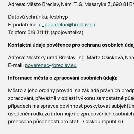
Adresa: Město Břeclav, Nám. T. G. Masaryka 3, 690 81 B
Datová schránka: fesbhyp
E-podatelna:
e_podatelna@breclav.eu
Telefon: 519 311 111 (spojovatelka)
Kontaktní údaje pověřence pro ochranu osobních údaj
Adresa: Městský úřad Břeclav, Ing. Marta Osičková, Nám
E-mail:
poverenec@breclav.eu
Informace města o zpracování osobních údajů:
Město a jeho orgány provádí na základě právních předp
zpracování, převážně v oblasti výkonu samostatné půs
případech má správce povinnost poskytovat subjektům
uvedeném odkazu informuje i o zpracováních osobních ú
přenesené působnosti pro stát - Českou republiku.