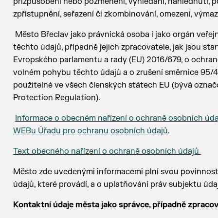
přizpůsobení nebo pozměnění, vyhledání, nahlédnutí, pou
zpřístupnění, seřazení či zkombinování, omezení, výmaz
Město Břeclav jako právnická osoba i jako orgán veřej
těchto údajů, případně jejich zpracovatele, jak jsou st
Evropského parlamentu a rady (EU) 2016/679, o ochraně
volném pohybu těchto údajů a o zrušení směrnice 95/46
použitelné ve všech členských státech EU (bývá označ
Protection Regulation).
Informace o obecném nařízení o ochraně osobních údajů
WEBu Úřadu pro ochranu osobních údajů
.
Text obecného nařízení o ochraně osobních údajů
Město zde uvedenými informacemi plní svou povinnost
údajů, které provádí, a o uplatňování práv subjektu ú
Kontaktní údaje města jako správce, případně zpracov