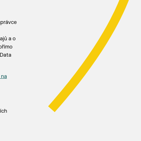
správce
ajů a o
 přímo
 Data
 na
ích