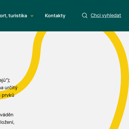
Chci vyhledat
ort, turistika
Kontakty
jů“);
a určitý
h prvků
ováděn
ložení,