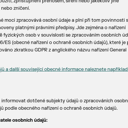
žití, zpřístupnění přenosem, šíření nebo jakékoliv jiné
 nebo zničení.
né moci zpracovává osobní údaje a plní při tom povinnosti 
anoveny platnými právními předpisy. Jde zejména o nařízení
 fyzických osob v souvislosti se zpracováním osobních úd
/ES (obecné nařízení o ochraně osobních údajů), které je
ováno zkratkou GDPR z anglického názvu nařízení General
 a další související obecné informace naleznete například
 informovat dotčené subjekty údajů o zpracováních osobn
dajů podle obecného nařízení o ochraně osobních údajů.
atele osobních údajů: