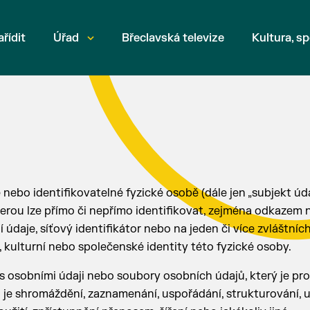
ařídit
Úřad
Břeclavská televize
Kultura, sp
nebo identifikovatelné fyzické osobě (dále jen „subjekt úda
terou lze přímo či nepřímo identifikovat, zejména odkazem n
ní údaje, síťový identifikátor nebo na jeden či více zvláštníc
, kulturní nebo společenské identity této fyzické osoby.
s osobními údaji nebo soubory osobních údajů, který je pr
e shromáždění, zaznamenání, uspořádání, strukturování, u