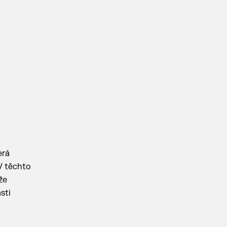
erá
V těchto
že
sti