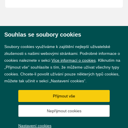
Souhlas se soubory cookies
© 2026 Město Břeclav
Soubory cookies využíváme k zajištění nejlepší uživatelské
zkušenosti s našimi webovými stránkami. Podrobné informace o
cookies naleznete v sekci
Více informací o cookies
. Kliknutím na
„Přijmout vše“ souhlasíte s tím, že můžeme užívat všechny typy
cookies. Chcete-li povolit užívání pouze některých typů cookies,
Prohlášení o přístupnosti
můžete tak učinit v sekci „Nastavení cookies“.
GDPR
Přijmout vše
Nastavení cookies
Nepřijmout cookies
Vytvořil
webProgress
Nastavení cookies