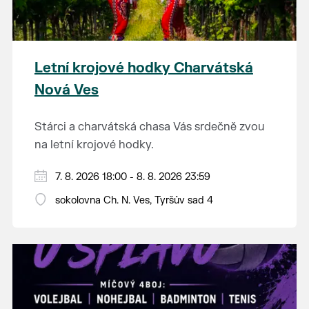
Letní krojové hodky Charvátská
Nová Ves
Stárci a charvátská chasa Vás srdečně zvou
na letní krojové hodky.
PÁTEK 7. srpna
7. 8. 2026 18:00 - 8. 8. 2026 23:59
18:00 - ruční stavění máje
sokolovna Ch. N. Ves, Tyršův sad 4
SOBOTA 8. srpna
14:00 - krojový průvod pro stárky od
hostince “U Buvola”
16:00 - odpolední zábava na sokolovně
21:00 - večerní zábava