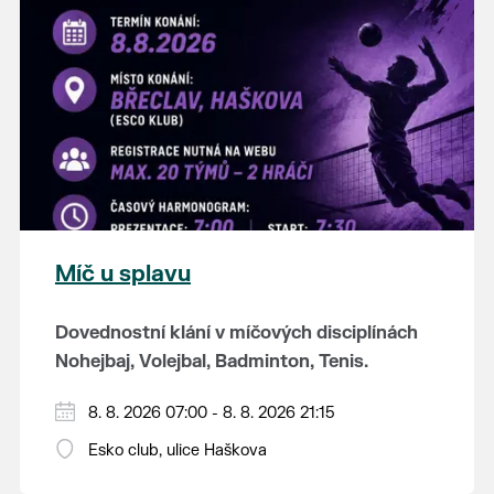
K tanci a poslechu bude hrát DH
Lanžhotčané.
Těšíme se na Vás!
Míč u splavu
Dovednostní klání v míčových disciplínách
Nohejbaj, Volejbal, Badminton, Tenis.
Zúčastnit se může max. 20 dvojčlenných
8. 8. 2026 07:00 - 8. 8. 2026 21:15
týmů - každý tým si zahraje min. 4 západy od
Esko club, ulice Haškova
každého sportu ve skupině.