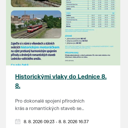
Historickými vlaky do Lednice 8.
8.
Pro dokonalé spojení přírodních
krás a romantických staveb se
Lednicko-valtickému areálu
Od 1. května do 28. září vás o
8. 8. 2026 09:23 - 8. 8. 2026 16:37
přezdívá Zahrada Evropy. Na výlet