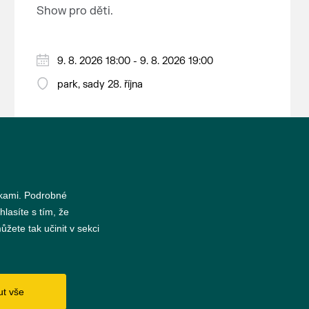
nejrozsáhlejší parkově upravená
Show pro děti.
krajina na světě, která je zapsána
na Seznam světového přírodního a
kulturního dědictví UNESCO.
9. 8. 2026 18:00 - 9. 8. 2026 19:00
park, sady 28. října
nkami. Podrobné
hlasíte s tím, že
žete tak učinit v sekci
s
ut vše