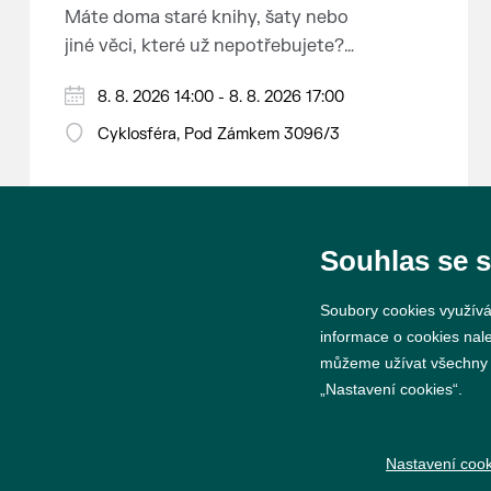
Máte doma staré knihy, šaty nebo
jiné věci, které už nepotřebujete?
Malujete, vyrábíte šperky,
8. 8. 2026 14:00 - 8. 8. 2026 17:00
náušnice nebo cokoliv jiného?
Chcete se zbavit staré sbírky, která
Cyklosféra, Pod Zámkem 3096/3
zbytečně leží na půdě? Překáží
vám ve skříni staré / nevhodné /
svatební dary? Anebo byste rádi
našli poklady za pár korun?
Souhlas se 
Prodejce prosíme tradičně o
Soubory cookies využívá
příchod 30 minut před začátkem,
informace o cookies nal
aby si vše na prodejních místech
můžeme užívat všechny ty
stihli přichystat. Pokud plánujete
„Nastavení cookies“.
© 2026 Město Břeclav
přijít a chcete rezervovat prodejní
místo, potvrďte prosím účast přes
Nastavení cook
email petr.vlasak@breclav.eu nebo