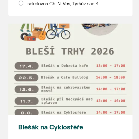
18:00 - ruční stavění máje
sokolovna Ch. N. Ves, Tyršův sad 4
SOBOTA 8. srpna
14:00 - krojový průvod pro stárky
od hostince “U Buvola”
16:00 - odpolední zábava na
sokolovně
21:00 - večerní zábava
K tanci a poslechu bude hrát DH
Lanžhotčané.
Těšíme se na Vás!
Blešák na Cyklosféře