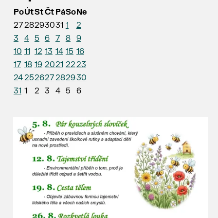
Po
Út
St
Čt
Pá
So
Ne
27
28
29
30
31
1
2
3
4
5
6
7
8
9
10
11
12
13
14
15
16
17
18
19
20
21
22
23
24
25
26
27
28
29
30
31
1
2
3
4
5
6