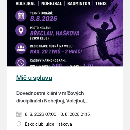
Míč u splavu
Dovednostní klání v míčových
disciplínách Nohejbaj, Volejbal,
Badminton, Tenis.
Zúčastnit se může max. 20
8. 8. 2026 07:00 - 8. 8. 2026 21:15
dvojčlenných týmů - každý tým si
Esko club, ulice Haškova
zahraje min. 4 západy od každého