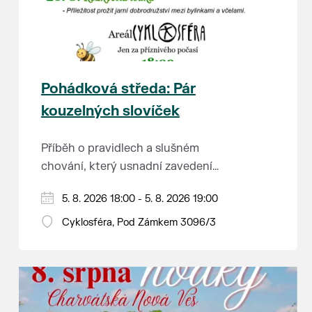
Pohádková středa: Pár
kouzelných slovíček
Příběh o pravidlech a slušném
chování, který usnadní zavedení
školkové rutiny a adaptaci dětí na
Hraje se jen za příznivého počasí.
5. 8. 2026 18:00 - 5. 8. 2026 19:00
nové prostředí.
Vstupné dobrovolné.
Cyklosféra, Pod Zámkem 3096/3