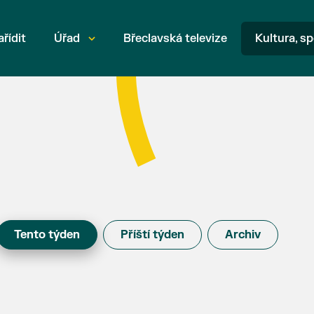
ařídit
Úřad
Břeclavská televize
Kultura, sp
Tento týden
Příští týden
Archiv