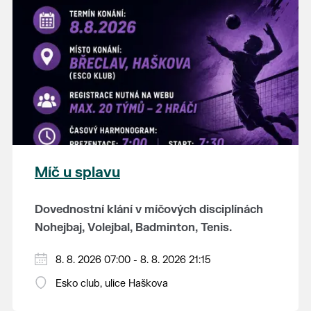
K tanci a poslechu bude hrát DH
Lanžhotčané.
Těšíme se na Vás!
Míč u splavu
Dovednostní klání v míčových disciplínách
Nohejbaj, Volejbal, Badminton, Tenis.
Zúčastnit se může max. 20 dvojčlenných
8. 8. 2026 07:00 - 8. 8. 2026 21:15
týmů - každý tým si zahraje min. 4 západy od
Esko club, ulice Haškova
každého sportu ve skupině.