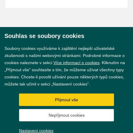
Souhlas se soubory cookies
© 2026 Město Břeclav
Soubory cookies využíváme k zajištění nejlepší uživatelské
zkušenosti s našimi webovými stránkami. Podrobné informace o
cookies naleznete v sekci
Více informací o cookies
. Kliknutím na
„Přijmout vše“ souhlasíte s tím, že můžeme užívat všechny typy
cookies. Chcete-li povolit užívání pouze některých typů cookies,
Prohlášení o přístupnosti
můžete tak učinit v sekci „Nastavení cookies“.
GDPR
Přijmout vše
Nastavení cookies
Nepřijmout cookies
Vytvořil
webProgress
Nastavení cookies