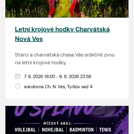
Letní krojové hodky Charvátská
Nová Ves
Stárci a charvátská chasa Vás srdečně zvou
na letní krojové hodky.
PÁTEK 7. srpna
7. 8. 2026 18:00 - 8. 8. 2026 23:59
18:00 - ruční stavění máje
sokolovna Ch. N. Ves, Tyršův sad 4
SOBOTA 8. srpna
14:00 - krojový průvod pro stárky od
hostince “U Buvola”
16:00 - odpolední zábava na sokolovně
21:00 - večerní zábava