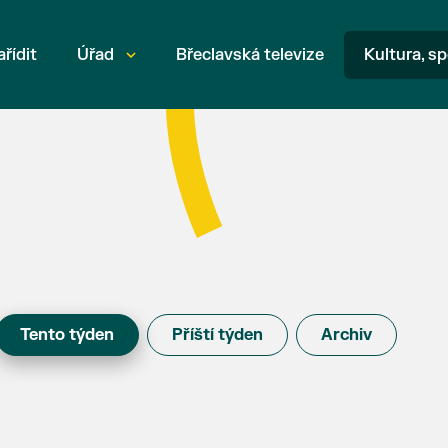
ařídit
Úřad
Břeclavská televize
Kultura, sp
Tento týden
Příští týden
Archiv