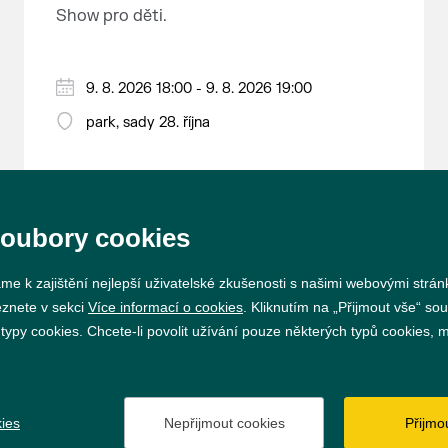
nejrozsáhlejší parkově upravená
Show pro děti.
krajina na světě, která je zapsána
na Seznam světového přírodního a
kulturního dědictví UNESCO.
9. 8. 2026 18:00 - 9. 8. 2026 19:00
park, sady 28. října
soubory cookies
me k zajištění nejlepší uživatelské zkušenosti s našimi webovými strá
eznete v sekci
Více informací o cookies
. Kliknutím na „Přijmout vše“ sou
py cookies. Chcete-li povolit užívání pouze některých typů cookies, mů
Prohlášení o přístupnosti
GDPR
Nastavení cookie
ies
Nepřijmout cookies
Přijmo
Vytvořil
webProgress