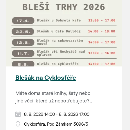
Blešák na Cyklosféře
Máte doma staré knihy, šaty nebo
jiné věci, které už nepotřebujete?
Malujete, vyrábíte šperky,
8. 8. 2026 14:00 - 8. 8. 2026 17:00
náušnice nebo cokoliv jiného?
Chcete se zbavit staré sbírky, která
Cyklosféra, Pod Zámkem 3096/3