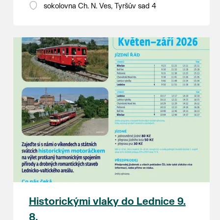
18:00 - ruční stavění máje
sokolovna Ch. N. Ves, Tyršův sad 4
SOBOTA 8. srpna
14:00 - krojový průvod pro stárky
od hostince “U Buvola”
16:00 - odpolední zábava na
sokolovně
21:00 - večerní zábava
K tanci a poslechu bude hrát DH
Lanžhotčané.
Těšíme se na Vás!
Historickými vlaky do Lednice 9.
8.