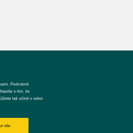
nkami. Podrobné
hlasíte s tím, že
žete tak učinit v sekci
s
ut vše