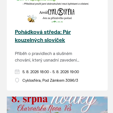
Pohádková středa: Pár
kouzelných slovíček
Příběh o pravidlech a slušném
chování, který usnadní zavedení
školkové rutiny a adaptaci dětí na
Hraje se jen za příznivého počasí.
5. 8. 2026 18:00 - 5. 8. 2026 19:00
nové prostředí.
Vstupné dobrovolné.
Cyklosféra, Pod Zámkem 3096/3