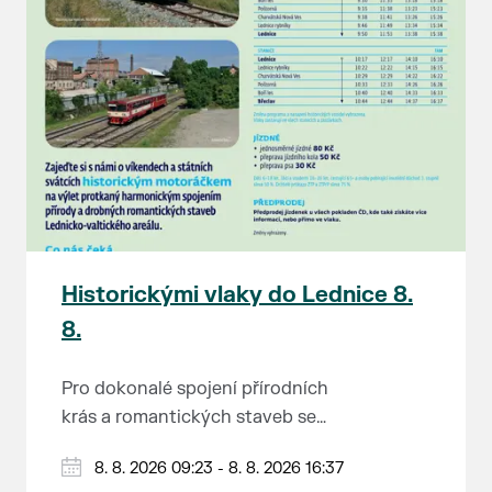
Historickými vlaky do Lednice 8.
8.
Pro dokonalé spojení přírodních
krás a romantických staveb se
Lednicko-valtickému areálu
Od 1. května do 28. září vás o
8. 8. 2026 09:23 - 8. 8. 2026 16:37
přezdívá Zahrada Evropy. Na výlet