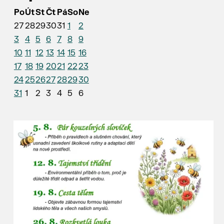
Po
Út
St
Čt
Pá
So
Ne
27
28
29
30
31
1
2
3
4
5
6
7
8
9
10
11
12
13
14
15
16
17
18
19
20
21
22
23
24
25
26
27
28
29
30
31
1
2
3
4
5
6