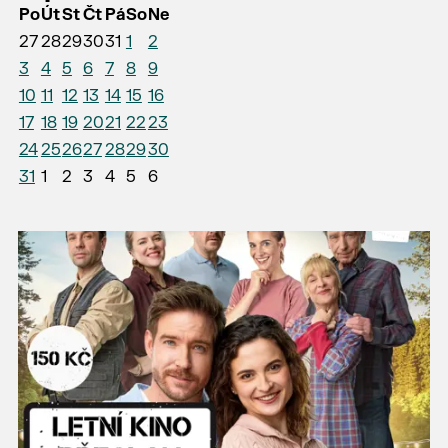
Po
Út
St
Čt
Pá
So
Ne
27
28
29
30
31
1
2
3
4
5
6
7
8
9
10
11
12
13
14
15
16
17
18
19
20
21
22
23
24
25
26
27
28
29
30
31
1
2
3
4
5
6