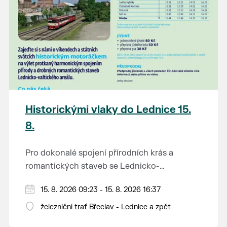
Historickými vlaky do Lednice 15.
8.
Pro dokonalé spojení přírodních krás a
romantických staveb se Lednicko-
valtickému areálu přezdívá Zahrada Evropy.
Od 1. května do 28. září vás o víkendech a
15. 8. 2026 09:23 - 15. 8. 2026 16:37
Na výlet do této malebné krajiny na jihu
svátcích mezi Břeclaví a Lednicí sveze
Moravy se vydejte stylově – historickým
železniční trať Břeclav - Lednice a zpět
historický motoráček z 50. let minulého
motorovým vlakem.