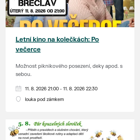
Letní kino na kolečkách: Po
večerce
Možnost piknikového posezení, deky apod. s
sebou.
V případě nepřízně počasí se promítání ruší.
11. 8. 2026 21:00 - 11. 8. 2026 22:30
Kino otevřeno hodinu před promítáním,
louka pod zámkem
hrajeme po setmění.
Vstupné 150 Kč.